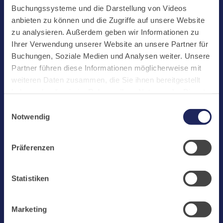
Start
Buchungssysteme und die Darstellung von Videos
Aktuelles
anbieten zu können und die Zugriffe auf unsere Website
zu analysieren. Außerdem geben wir Informationen zu
Kloster
Ihrer Verwendung unserer Website an unsere Partner für
Klosterbetriebe
Buchungen, Soziale Medien und Analysen weiter. Unsere
Partner führen diese Informationen möglicherweise mit
Spenden
weiteren Daten zusammen, die Sie ihnen bereitgestellt
Te Deum
haben oder die sie im Rahmen Ihrer Nutzung der Dienste
gesammelt haben. Cookies von api.mews.com und
Bestattungen
Einwilligungsauswahl
challenges.cloudflare.com: Wir verwenden das online
Notwendig
Laacher See
Buchungssystem MEWS in unserem Hotel und unserem
Gastflügel. Ihre Daten werden dabei an MEWS
Shops
Präferenzen
übermittelt. Cookies von eu5.bookingkit.de: Wir
Infos
verwenden das online Buchungssystem bookingkit für
Buchungen von Bibliotheks- und Klosterführungen. Um
Jobs
Statistiken
Buchungen durchführen zu können akzeptieren Sie bitte
Newsletter
Marketing-Cookies.
Marketing