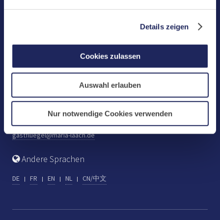
Benediktinerabtei Maria Laach
D-56653 Maria Laach
Details zeigen
Tel.: +49 (0) 2652 59-0
Fax: +49 (0) 2652 59-359
Cookies zulassen
abtei@maria-laach.de
www.maria-laach.de
Auswahl erlauben
Gastflügel St. Gilbert
Tel: +49 (0) 2652 59-313
Nur notwendige Cookies verwenden
Fax: +49 (0) 2652 59-282
gastfluegel@maria-laach.de
Andere Sprachen
DE
FR
EN
NL
CN/中文