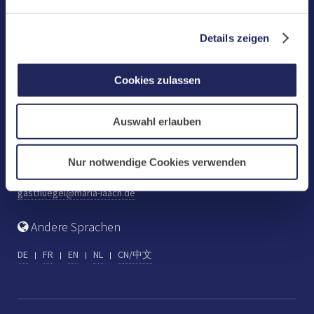
Benediktinerabtei Maria Laach
D-56653 Maria Laach
Details zeigen
Tel.: +49 (0) 2652 59-0
Fax: +49 (0) 2652 59-359
Cookies zulassen
abtei@maria-laach.de
www.maria-laach.de
Auswahl erlauben
Gastflügel St. Gilbert
Tel: +49 (0) 2652 59-313
Nur notwendige Cookies verwenden
Fax: +49 (0) 2652 59-282
gastfluegel@maria-laach.de
Andere Sprachen
DE
FR
EN
NL
CN/中文