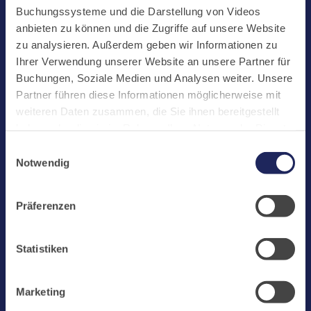
Start
Buchungssysteme und die Darstellung von Videos
Aktuelles
anbieten zu können und die Zugriffe auf unsere Website
zu analysieren. Außerdem geben wir Informationen zu
Kloster
Ihrer Verwendung unserer Website an unsere Partner für
Klosterbetriebe
Buchungen, Soziale Medien und Analysen weiter. Unsere
Partner führen diese Informationen möglicherweise mit
Spenden
weiteren Daten zusammen, die Sie ihnen bereitgestellt
Te Deum
haben oder die sie im Rahmen Ihrer Nutzung der Dienste
gesammelt haben. Cookies von api.mews.com und
Bestattungen
Einwilligungsauswahl
challenges.cloudflare.com: Wir verwenden das online
Notwendig
Laacher See
Buchungssystem MEWS in unserem Hotel und unserem
Gastflügel. Ihre Daten werden dabei an MEWS
Shops
Präferenzen
übermittelt. Cookies von eu5.bookingkit.de: Wir
Infos
verwenden das online Buchungssystem bookingkit für
Buchungen von Bibliotheks- und Klosterführungen. Um
Jobs
Statistiken
Buchungen durchführen zu können akzeptieren Sie bitte
Newsletter
Marketing-Cookies.
Marketing