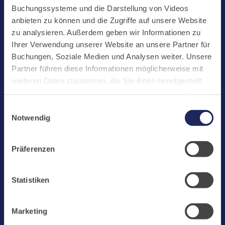
Start
Buchungssysteme und die Darstellung von Videos
Aktuelles
anbieten zu können und die Zugriffe auf unsere Website
zu analysieren. Außerdem geben wir Informationen zu
Kloster
Ihrer Verwendung unserer Website an unsere Partner für
Klosterbetriebe
Buchungen, Soziale Medien und Analysen weiter. Unsere
Partner führen diese Informationen möglicherweise mit
Spenden
weiteren Daten zusammen, die Sie ihnen bereitgestellt
Te Deum
haben oder die sie im Rahmen Ihrer Nutzung der Dienste
gesammelt haben. Cookies von api.mews.com und
Bestattungen
Einwilligungsauswahl
challenges.cloudflare.com: Wir verwenden das online
Notwendig
Laacher See
Buchungssystem MEWS in unserem Hotel und unserem
Gastflügel. Ihre Daten werden dabei an MEWS
Shops
Präferenzen
übermittelt. Cookies von eu5.bookingkit.de: Wir
Infos
verwenden das online Buchungssystem bookingkit für
Buchungen von Bibliotheks- und Klosterführungen. Um
Jobs
Statistiken
Buchungen durchführen zu können akzeptieren Sie bitte
Newsletter
Marketing-Cookies.
Marketing