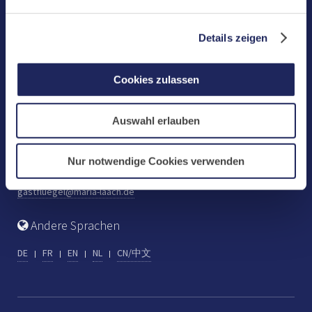
Benediktinerabtei Maria Laach
D-56653 Maria Laach
Details zeigen
Tel.: +49 (0) 2652 59-0
Fax: +49 (0) 2652 59-359
Cookies zulassen
abtei@maria-laach.de
www.maria-laach.de
Auswahl erlauben
Gastflügel St. Gilbert
Tel: +49 (0) 2652 59-313
Nur notwendige Cookies verwenden
Fax: +49 (0) 2652 59-282
gastfluegel@maria-laach.de
Andere Sprachen
DE
FR
EN
NL
CN/中文