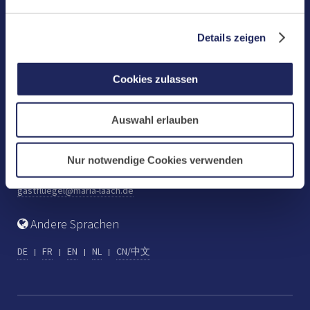
Benediktinerabtei Maria Laach
D-56653 Maria Laach
Details zeigen
Tel.: +49 (0) 2652 59-0
Fax: +49 (0) 2652 59-359
Cookies zulassen
abtei@maria-laach.de
www.maria-laach.de
Auswahl erlauben
Gastflügel St. Gilbert
Tel: +49 (0) 2652 59-313
Nur notwendige Cookies verwenden
Fax: +49 (0) 2652 59-282
gastfluegel@maria-laach.de
Andere Sprachen
DE
FR
EN
NL
CN/中文