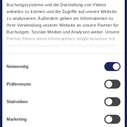
Start
Buchungssysteme und die Darstellung von Videos
Aktuelles
anbieten zu können und die Zugriffe auf unsere Website
zu analysieren. Außerdem geben wir Informationen zu
Kloster
Ihrer Verwendung unserer Website an unsere Partner für
Klosterbetriebe
Buchungen, Soziale Medien und Analysen weiter. Unsere
Partner führen diese Informationen möglicherweise mit
Spenden
weiteren Daten zusammen, die Sie ihnen bereitgestellt
Te Deum
haben oder die sie im Rahmen Ihrer Nutzung der Dienste
gesammelt haben. Cookies von api.mews.com und
Bestattungen
Einwilligungsauswahl
challenges.cloudflare.com: Wir verwenden das online
Notwendig
Laacher See
Buchungssystem MEWS in unserem Hotel und unserem
Gastflügel. Ihre Daten werden dabei an MEWS
Shops
Präferenzen
übermittelt. Cookies von eu5.bookingkit.de: Wir
Infos
verwenden das online Buchungssystem bookingkit für
Buchungen von Bibliotheks- und Klosterführungen. Um
Jobs
Statistiken
Buchungen durchführen zu können akzeptieren Sie bitte
Newsletter
Marketing-Cookies.
Marketing