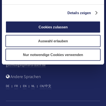
Benediktinerabtei Maria Laach
D-56653 Maria Laach
Details zeigen
Tel.: +49 (0) 2652 59-0
Fax: +49 (0) 2652 59-359
Cookies zulassen
abtei@maria-laach.de
www.maria-laach.de
Auswahl erlauben
Gastflügel St. Gilbert
Tel: +49 (0) 2652 59-313
Nur notwendige Cookies verwenden
Fax: +49 (0) 2652 59-282
gastfluegel@maria-laach.de
Andere Sprachen
DE
FR
EN
NL
CN/中文