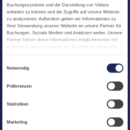
Start
Buchungssysteme und die Darstellung von Videos
Aktuelles
anbieten zu können und die Zugriffe auf unsere Website
zu analysieren. Außerdem geben wir Informationen zu
Kloster
Ihrer Verwendung unserer Website an unsere Partner für
Klosterbetriebe
Buchungen, Soziale Medien und Analysen weiter. Unsere
Partner führen diese Informationen möglicherweise mit
Spenden
weiteren Daten zusammen, die Sie ihnen bereitgestellt
Te Deum
haben oder die sie im Rahmen Ihrer Nutzung der Dienste
gesammelt haben. Cookies von api.mews.com und
Bestattungen
Einwilligungsauswahl
challenges.cloudflare.com: Wir verwenden das online
Notwendig
Laacher See
Buchungssystem MEWS in unserem Hotel und unserem
Gastflügel. Ihre Daten werden dabei an MEWS
Shops
Präferenzen
übermittelt. Cookies von eu5.bookingkit.de: Wir
Infos
verwenden das online Buchungssystem bookingkit für
Buchungen von Bibliotheks- und Klosterführungen. Um
Jobs
Statistiken
Buchungen durchführen zu können akzeptieren Sie bitte
Newsletter
Marketing-Cookies.
Marketing