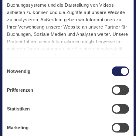
Start
Buchungssysteme und die Darstellung von Videos
Aktuelles
anbieten zu können und die Zugriffe auf unsere Website
zu analysieren. Außerdem geben wir Informationen zu
Kloster
Ihrer Verwendung unserer Website an unsere Partner für
Klosterbetriebe
Buchungen, Soziale Medien und Analysen weiter. Unsere
Partner führen diese Informationen möglicherweise mit
Spenden
weiteren Daten zusammen, die Sie ihnen bereitgestellt
Te Deum
haben oder die sie im Rahmen Ihrer Nutzung der Dienste
gesammelt haben. Cookies von api.mews.com und
Bestattungen
Einwilligungsauswahl
challenges.cloudflare.com: Wir verwenden das online
Notwendig
Laacher See
Buchungssystem MEWS in unserem Hotel und unserem
Gastflügel. Ihre Daten werden dabei an MEWS
Shops
Präferenzen
übermittelt. Cookies von eu5.bookingkit.de: Wir
Infos
verwenden das online Buchungssystem bookingkit für
Buchungen von Bibliotheks- und Klosterführungen. Um
Jobs
Statistiken
Buchungen durchführen zu können akzeptieren Sie bitte
Newsletter
Marketing-Cookies.
Marketing