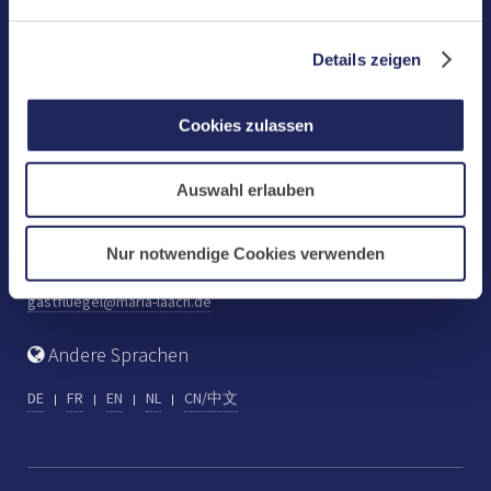
Benediktinerabtei Maria Laach
D-56653 Maria Laach
Details zeigen
Tel.: +49 (0) 2652 59-0
Fax: +49 (0) 2652 59-359
Cookies zulassen
abtei@maria-laach.de
www.maria-laach.de
Auswahl erlauben
Gastflügel St. Gilbert
Tel: +49 (0) 2652 59-313
Nur notwendige Cookies verwenden
Fax: +49 (0) 2652 59-282
gastfluegel@maria-laach.de
Andere Sprachen
DE
FR
EN
NL
CN/中文