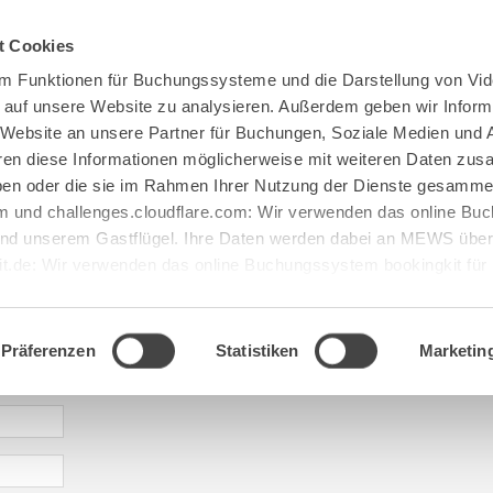
Spenden
Te Deum
Bestattun
t Cookies
m Funktionen für Buchungssysteme und die Darstellung von Vid
e auf unsere Website zu analysieren. Außerdem geben wir Inform
 Website an unsere Partner für Buchungen, Soziale Medien und 
hren diese Informationen möglicherweise mit weiteren Daten zu
haben oder die sie im Rahmen Ihrer Nutzung der Dienste gesamme
 und challenges.cloudflare.com: Wir verwenden das online B
d unserem Gastflügel. Ihre Daten werden dabei an MEWS überm
it.de: Wir verwenden das online Buchungssystem bookingkit fü
terführungen. Um Buchungen durchführen zu können akzeptieren 
aje: guests@maria[...].de
Präferenzen
Statistiken
Marketin
* required information | erforderliche Informationen | Informació