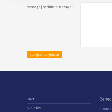
Message | Nachricht | Mensaje *
send|senden|enviar
Benedi
Start
Aktuelles
D-56653