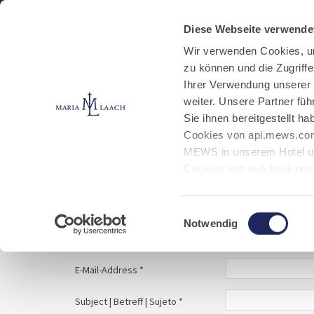
Aktuelles
Kloster
Klosterbetriebe
Diese Webseite verwende
Wir verwenden Cookies, u
zu können und die Zugriff
E-Mail schreiben
Jobs
Ihrer Verwendung unserer
weiter. Unsere Partner fü
Sie ihnen bereitgestellt 
Start
Service
E-Mail schreiben
Cookies von api.mews.com
MEWS in unserem Hotel un
Cookies von eu5.bookingk
von Bibliotheks- und Klos
Your message to | Ihre Nachricht an | Tu mens
Marketing-Cookies.
Einwilligungsauswahl
Notwendig
Name | Nombre *
E-Mail-Address *
Subject | Betreff | Sujeto *