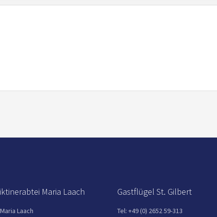
ktinerabtei Maria Laach
Gastflügel St. Gilbert
 Maria Laach
Tel: +49 (0) 2652 59-313