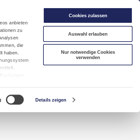
gen
Laacher See
Shops
Infos
Cookies zulassen
eos anbieten
ationen zu
Auswahl erlauben
Analysen
sammen, die
Nur notwendige Cookies
lt haben.
verwenden
DE
FR
EN
NL
CN/中文
uchungssystem
ittelt.
r Buchungen
Sie bitte
g
Details zeigen
n requerida