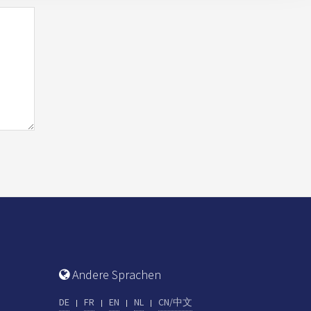
Andere Sprachen
DE
FR
EN
NL
CN/中文