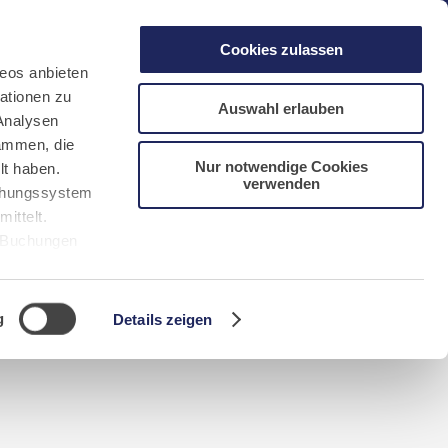
gen
Laacher See
Shops
Infos
Cookies zulassen
eos anbieten
ationen zu
Auswahl erlauben
Analysen
sammen, die
Nur notwendige Cookies
lt haben.
verwenden
DE
FR
EN
NL
CN/中文
uchungssystem
ittelt.
r Buchungen
Sie bitte
g
Details zeigen
n requerida