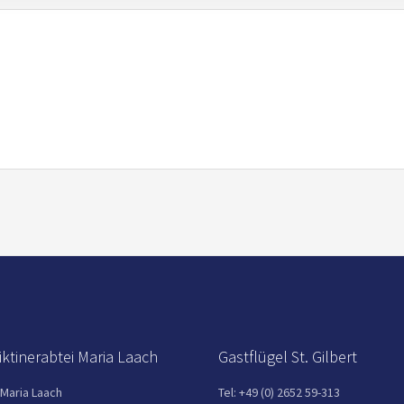
ktinerabtei Maria Laach
Gastflügel St. Gilbert
 Maria Laach
Tel: +49 (0) 2652 59-313