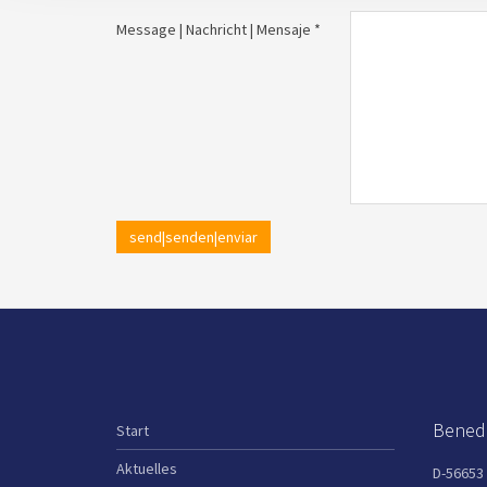
Message | Nachricht | Mensaje *
send|senden|enviar
Benedi
Start
Aktuelles
D-56653