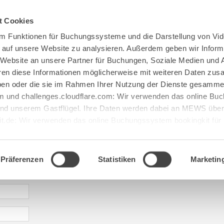
Spenden
Te Deum
Bestattun
t Cookies
m Funktionen für Buchungssysteme und die Darstellung von Vid
e auf unsere Website zu analysieren. Außerdem geben wir Inform
 Website an unsere Partner für Buchungen, Soziale Medien und 
hren diese Informationen möglicherweise mit weiteren Daten zu
haben oder die sie im Rahmen Ihrer Nutzung der Dienste gesamme
 und challenges.cloudflare.com: Wir verwenden das online B
d unserem Gastflügel. Ihre Daten werden dabei an MEWS überm
it.de: Wir verwenden das online Buchungssystem bookingkit fü
terführungen. Um Buchungen durchführen zu können akzeptieren 
aje: abtei@maria[...].de
Präferenzen
Statistiken
Marketin
* required information | erforderliche Informationen | Informació