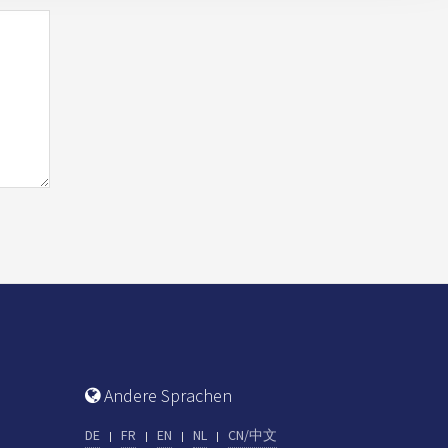
Andere Sprachen
DE
FR
EN
NL
CN/中文