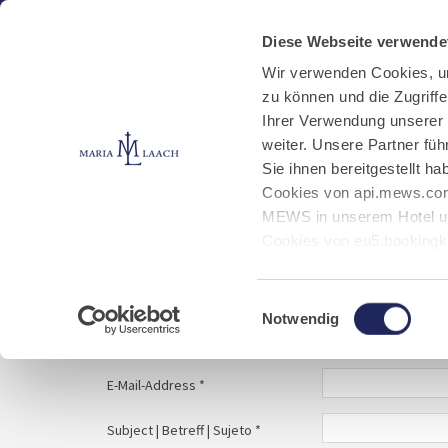
Aktuelles
Kloster
Klosterbetriebe
Diese Webseite verwende
Wir verwenden Cookies, u
zu können und die Zugriff
E-Mail schreiben
Jobs
Ihrer Verwendung unserer
weiter. Unsere Partner fü
Sie ihnen bereitgestellt 
Start
Service
E-Mail schreiben
Cookies von api.mews.com
MEWS in unserem Hotel un
Cookies von eu5.bookingk
von Bibliotheks- und Klos
Your message to | Ihre Nachricht an | Tu mens
Marketing-Cookies.
Einwilligungsauswahl
Notwendig
Name | Nombre *
E-Mail-Address *
Subject | Betreff | Sujeto *