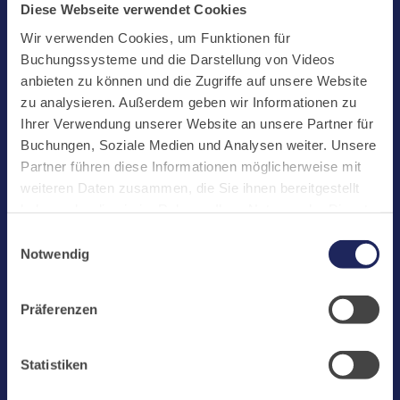
Start
Diese Webseite verwendet Cookies
Aktuelles
Wir verwenden Cookies, um Funktionen für
Buchungssysteme und die Darstellung von Videos
Kloster
anbieten zu können und die Zugriffe auf unsere Website
Klosterbetriebe
zu analysieren. Außerdem geben wir Informationen zu
Ihrer Verwendung unserer Website an unsere Partner für
Spenden
Buchungen, Soziale Medien und Analysen weiter. Unsere
Te Deum
Partner führen diese Informationen möglicherweise mit
weiteren Daten zusammen, die Sie ihnen bereitgestellt
Bestattungen
haben oder die sie im Rahmen Ihrer Nutzung der Dienste
Laacher See
gesammelt haben. Cookies von api.mews.com und
Einwilligungsauswahl
challenges.cloudflare.com: Wir verwenden das online
Shops
Notwendig
Buchungssystem MEWS in unserem Hotel und unserem
Infos
Gastflügel. Ihre Daten werden dabei an MEWS
Präferenzen
Jobs
übermittelt. Cookies von eu5.bookingkit.de: Wir
verwenden das online Buchungssystem bookingkit für
Newsletter
Buchungen von Bibliotheks- und Klosterführungen. Um
Statistiken
Buchungen durchführen zu können akzeptieren Sie bitte