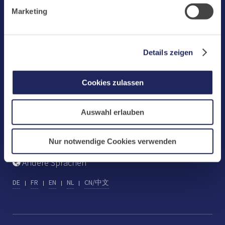
Benediktinerabtei Maria Laach
Marketing-Cookies.
Marketing
D-56653 Maria Laach
Tel.: +49 (0) 2652 59-0
Fax: +49 (0) 2652 59-359
Details zeigen
abtei@maria-laach.de
www.maria-laach.de
Cookies zulassen
Gastflügel St. Gilbert
Auswahl erlauben
Tel: +49 (0) 2652 59-313
Fax: +49 (0) 2652 59-282
gastfluegel@maria-laach.de
Nur notwendige Cookies verwenden
Andere Sprachen
DE
FR
EN
NL
CN/中文