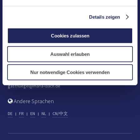
Benediktinerabtei Maria Laach
D-56653 Maria Laach
Details zeigen
Tel.: +49 (0) 2652 59-0
Fax: +49 (0) 2652 59-359
Cookies zulassen
abtei@maria-laach.de
www.maria-laach.de
Auswahl erlauben
Gastflügel St. Gilbert
Tel: +49 (0) 2652 59-313
Nur notwendige Cookies verwenden
Fax: +49 (0) 2652 59-282
gastfluegel@maria-laach.de
Andere Sprachen
DE
FR
EN
NL
CN/中文