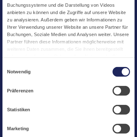
Start
Buchungssysteme und die Darstellung von Videos
Aktuelles
anbieten zu können und die Zugriffe auf unsere Website
zu analysieren. Außerdem geben wir Informationen zu
Kloster
Ihrer Verwendung unserer Website an unsere Partner für
Klosterbetriebe
Buchungen, Soziale Medien und Analysen weiter. Unsere
Partner führen diese Informationen möglicherweise mit
Spenden
weiteren Daten zusammen, die Sie ihnen bereitgestellt
Te Deum
haben oder die sie im Rahmen Ihrer Nutzung der Dienste
gesammelt haben. Cookies von api.mews.com und
Bestattungen
Einwilligungsauswahl
challenges.cloudflare.com: Wir verwenden das online
Notwendig
Laacher See
Buchungssystem MEWS in unserem Hotel und unserem
Gastflügel. Ihre Daten werden dabei an MEWS
Shops
Präferenzen
übermittelt. Cookies von eu5.bookingkit.de: Wir
Infos
verwenden das online Buchungssystem bookingkit für
Buchungen von Bibliotheks- und Klosterführungen. Um
Jobs
Statistiken
Buchungen durchführen zu können akzeptieren Sie bitte
Newsletter
Marketing-Cookies.
Marketing