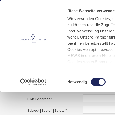
Aktuelles
Kloster
Klosterbetriebe
Diese Webseite verwende
Wir verwenden Cookies, u
zu können und die Zugriff
E-Mail schreiben
Jobs
Ihrer Verwendung unserer
weiter. Unsere Partner fü
Sie ihnen bereitgestellt 
Start
Service
E-Mail schreiben
Cookies von api.mews.com
MEWS in unserem Hotel un
Cookies von eu5.bookingk
von Bibliotheks- und Klos
Your message to | Ihre Nachricht an | Tu mens
Marketing-Cookies.
Einwilligungsauswahl
Notwendig
Name | Nombre *
E-Mail-Address *
Subject | Betreff | Sujeto *