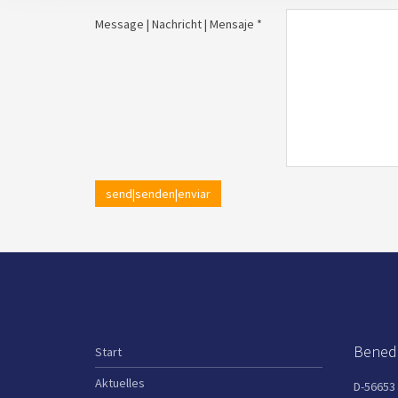
Message | Nachricht | Mensaje *
send|senden|enviar
Benedi
Start
Aktuelles
D-56653