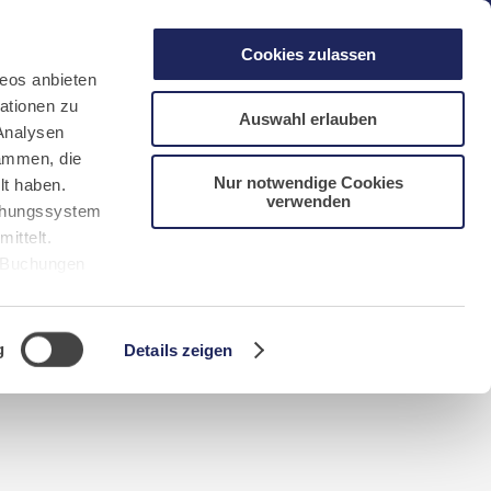
gen
Laacher See
Shops
Infos
Cookies zulassen
eos anbieten
ationen zu
Auswahl erlauben
Analysen
sammen, die
Nur notwendige Cookies
lt haben.
verwenden
DE
FR
EN
NL
CN/中文
uchungssystem
ittelt.
r Buchungen
Sie bitte
g
Details zeigen
n requerida