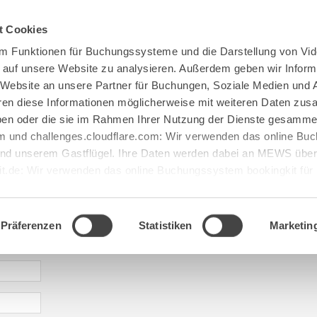
Spenden
Te Deum
Bestattun
t Cookies
m Funktionen für Buchungssysteme und die Darstellung von Vid
e auf unsere Website zu analysieren. Außerdem geben wir Inform
 Website an unsere Partner für Buchungen, Soziale Medien und 
hren diese Informationen möglicherweise mit weiteren Daten zu
haben oder die sie im Rahmen Ihrer Nutzung der Dienste gesamme
 und challenges.cloudflare.com: Wir verwenden das online B
d unserem Gastflügel. Ihre Daten werden dabei an MEWS überm
it.de: Wir verwenden das online Buchungssystem bookingkit fü
terführungen. Um Buchungen durchführen zu können akzeptieren 
aje: gastfluegel@maria[...].de
Präferenzen
Statistiken
Marketin
* required information | erforderliche Informationen | Informació