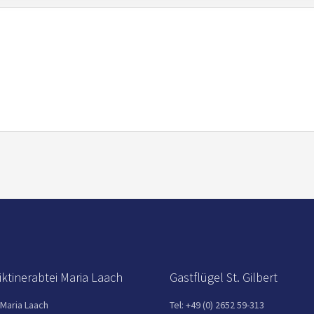
ktinerabtei Maria Laach
Gastflügel St. Gilbert
 Maria Laach
Tel: +49 (0) 2652 59-313