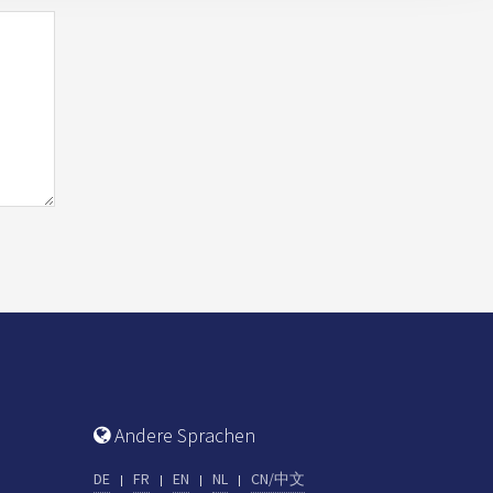
Andere Sprachen
DE
FR
EN
NL
CN/中文