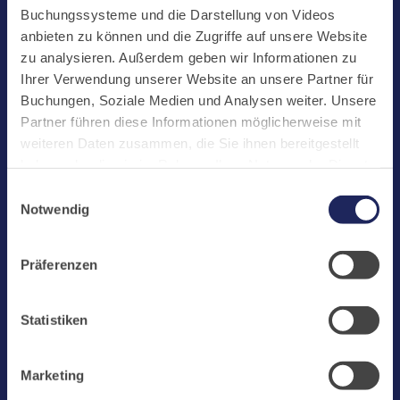
Start
Buchungssysteme und die Darstellung von Videos
Aktuelles
anbieten zu können und die Zugriffe auf unsere Website
zu analysieren. Außerdem geben wir Informationen zu
Kloster
Ihrer Verwendung unserer Website an unsere Partner für
Klosterbetriebe
Buchungen, Soziale Medien und Analysen weiter. Unsere
Partner führen diese Informationen möglicherweise mit
Spenden
weiteren Daten zusammen, die Sie ihnen bereitgestellt
Te Deum
haben oder die sie im Rahmen Ihrer Nutzung der Dienste
gesammelt haben. Cookies von api.mews.com und
Bestattungen
Einwilligungsauswahl
challenges.cloudflare.com: Wir verwenden das online
Notwendig
Laacher See
Buchungssystem MEWS in unserem Hotel und unserem
Gastflügel. Ihre Daten werden dabei an MEWS
Shops
Präferenzen
übermittelt. Cookies von eu5.bookingkit.de: Wir
Infos
verwenden das online Buchungssystem bookingkit für
Buchungen von Bibliotheks- und Klosterführungen. Um
Jobs
Statistiken
Buchungen durchführen zu können akzeptieren Sie bitte
Newsletter
Marketing-Cookies.
Marketing