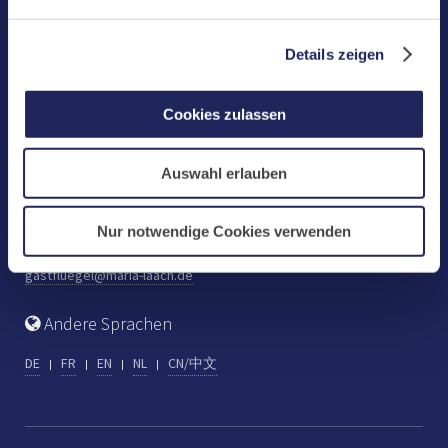
Benediktinerabtei Maria Laach
D-56653 Maria Laach
Details zeigen
Tel.: +49 (0) 2652 59-0
Fax: +49 (0) 2652 59-359
Cookies zulassen
abtei@maria-laach.de
www.maria-laach.de
Auswahl erlauben
Gastflügel St. Gilbert
Tel: +49 (0) 2652 59-313
Nur notwendige Cookies verwenden
Fax: +49 (0) 2652 59-282
gastfluegel@maria-laach.de
Andere Sprachen
DE
FR
EN
NL
CN/中文