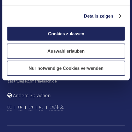
Benediktinerabtei Maria Laach
D-56653 Maria Laach
Details zeigen
Tel.: +49 (0) 2652 59-0
Fax: +49 (0) 2652 59-359
Cookies zulassen
abtei@maria-laach.de
www.maria-laach.de
Auswahl erlauben
Gastflügel St. Gilbert
Tel: +49 (0) 2652 59-313
Nur notwendige Cookies verwenden
Fax: +49 (0) 2652 59-282
gastfluegel@maria-laach.de
Andere Sprachen
DE
FR
EN
NL
CN/中文