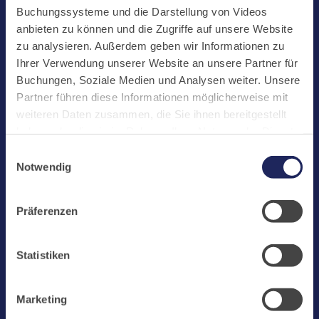
Start
Buchungssysteme und die Darstellung von Videos
Aktuelles
anbieten zu können und die Zugriffe auf unsere Website
zu analysieren. Außerdem geben wir Informationen zu
Kloster
Ihrer Verwendung unserer Website an unsere Partner für
Klosterbetriebe
Buchungen, Soziale Medien und Analysen weiter. Unsere
Partner führen diese Informationen möglicherweise mit
Spenden
weiteren Daten zusammen, die Sie ihnen bereitgestellt
Te Deum
haben oder die sie im Rahmen Ihrer Nutzung der Dienste
gesammelt haben. Cookies von api.mews.com und
Bestattungen
Einwilligungsauswahl
challenges.cloudflare.com: Wir verwenden das online
Notwendig
Laacher See
Buchungssystem MEWS in unserem Hotel und unserem
Gastflügel. Ihre Daten werden dabei an MEWS
Shops
Präferenzen
übermittelt. Cookies von eu5.bookingkit.de: Wir
Infos
verwenden das online Buchungssystem bookingkit für
Buchungen von Bibliotheks- und Klosterführungen. Um
Jobs
Statistiken
Buchungen durchführen zu können akzeptieren Sie bitte
Newsletter
Marketing-Cookies.
Marketing