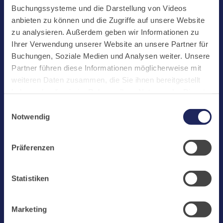
Start
Buchungssysteme und die Darstellung von Videos
Aktuelles
anbieten zu können und die Zugriffe auf unsere Website
zu analysieren. Außerdem geben wir Informationen zu
Kloster
Ihrer Verwendung unserer Website an unsere Partner für
Klosterbetriebe
Buchungen, Soziale Medien und Analysen weiter. Unsere
Partner führen diese Informationen möglicherweise mit
Spenden
weiteren Daten zusammen, die Sie ihnen bereitgestellt
Te Deum
haben oder die sie im Rahmen Ihrer Nutzung der Dienste
gesammelt haben. Cookies von api.mews.com und
Bestattungen
Einwilligungsauswahl
challenges.cloudflare.com: Wir verwenden das online
Notwendig
Laacher See
Buchungssystem MEWS in unserem Hotel und unserem
Gastflügel. Ihre Daten werden dabei an MEWS
Shops
Präferenzen
übermittelt. Cookies von eu5.bookingkit.de: Wir
Infos
verwenden das online Buchungssystem bookingkit für
Buchungen von Bibliotheks- und Klosterführungen. Um
Jobs
Statistiken
Buchungen durchführen zu können akzeptieren Sie bitte
Newsletter
Marketing-Cookies.
Marketing