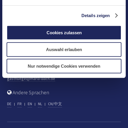
Benediktinerabtei Maria Laach
D-56653 Maria Laach
Details zeigen
Tel.: +49 (0) 2652 59-0
Fax: +49 (0) 2652 59-359
Cookies zulassen
abtei@maria-laach.de
www.maria-laach.de
Auswahl erlauben
Gastflügel St. Gilbert
Tel: +49 (0) 2652 59-313
Nur notwendige Cookies verwenden
Fax: +49 (0) 2652 59-282
gastfluegel@maria-laach.de
Andere Sprachen
DE
FR
EN
NL
CN/中文