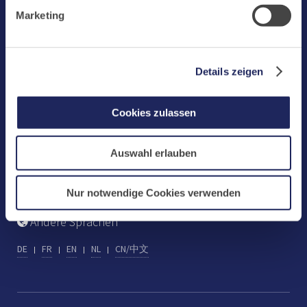
Benediktinerabtei Maria Laach
Marketing-Cookies.
Marketing
D-56653 Maria Laach
Tel.: +49 (0) 2652 59-0
Fax: +49 (0) 2652 59-359
Details zeigen
abtei@maria-laach.de
www.maria-laach.de
Cookies zulassen
Gastflügel St. Gilbert
Auswahl erlauben
Tel: +49 (0) 2652 59-313
Fax: +49 (0) 2652 59-282
gastfluegel@maria-laach.de
Nur notwendige Cookies verwenden
Andere Sprachen
DE
FR
EN
NL
CN/中文