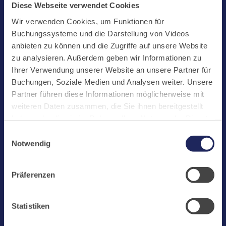
Start
Diese Webseite verwendet Cookies
Aktuelles
Wir verwenden Cookies, um Funktionen für
Buchungssysteme und die Darstellung von Videos
Kloster
anbieten zu können und die Zugriffe auf unsere Website
Klosterbetriebe
zu analysieren. Außerdem geben wir Informationen zu
Ihrer Verwendung unserer Website an unsere Partner für
Spenden
Buchungen, Soziale Medien und Analysen weiter. Unsere
Te Deum
Partner führen diese Informationen möglicherweise mit
weiteren Daten zusammen, die Sie ihnen bereitgestellt
Bestattungen
haben oder die sie im Rahmen Ihrer Nutzung der Dienste
Laacher See
gesammelt haben. Cookies von api.mews.com und
Einwilligungsauswahl
challenges.cloudflare.com: Wir verwenden das online
Shops
Notwendig
Buchungssystem MEWS in unserem Hotel und unserem
Infos
Gastflügel. Ihre Daten werden dabei an MEWS
Präferenzen
Jobs
übermittelt. Cookies von eu5.bookingkit.de: Wir
verwenden das online Buchungssystem bookingkit für
Newsletter
Buchungen von Bibliotheks- und Klosterführungen. Um
Statistiken
Buchungen durchführen zu können akzeptieren Sie bitte