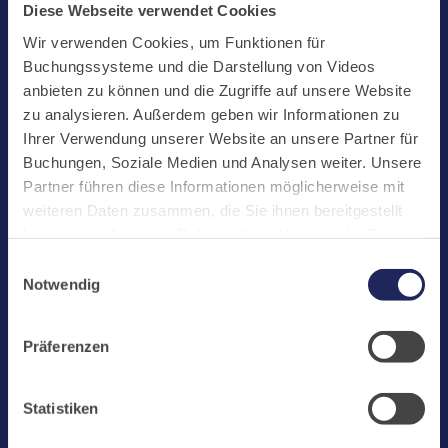
Start
Diese Webseite verwendet Cookies
Aktuelles
Wir verwenden Cookies, um Funktionen für
Buchungssysteme und die Darstellung von Videos
Kloster
anbieten zu können und die Zugriffe auf unsere Website
Klosterbetriebe
zu analysieren. Außerdem geben wir Informationen zu
Ihrer Verwendung unserer Website an unsere Partner für
Spenden
Buchungen, Soziale Medien und Analysen weiter. Unsere
Te Deum
Partner führen diese Informationen möglicherweise mit
weiteren Daten zusammen, die Sie ihnen bereitgestellt
Bestattungen
haben oder die sie im Rahmen Ihrer Nutzung der Dienste
Laacher See
gesammelt haben. Cookies von api.mews.com und
Einwilligungsauswahl
challenges.cloudflare.com: Wir verwenden das online
Shops
Notwendig
Buchungssystem MEWS in unserem Hotel und unserem
Infos
Gastflügel. Ihre Daten werden dabei an MEWS
Präferenzen
Jobs
übermittelt. Cookies von eu5.bookingkit.de: Wir
verwenden das online Buchungssystem bookingkit für
Newsletter
Buchungen von Bibliotheks- und Klosterführungen. Um
Statistiken
Buchungen durchführen zu können akzeptieren Sie bitte