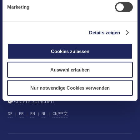
Benediktinerabtei Maria Laach
Marketing-Cookies.
Marketing
D-56653 Maria Laach
Tel.: +49 (0) 2652 59-0
Fax: +49 (0) 2652 59-359
Details zeigen
abtei@maria-laach.de
www.maria-laach.de
Cookies zulassen
Gastflügel St. Gilbert
Auswahl erlauben
Tel: +49 (0) 2652 59-313
Fax: +49 (0) 2652 59-282
gastfluegel@maria-laach.de
Nur notwendige Cookies verwenden
Andere Sprachen
DE
FR
EN
NL
CN/中文