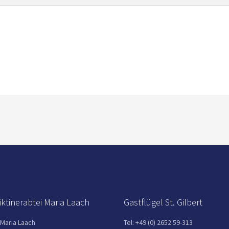
ktinerabtei Maria Laach
Gastflügel St. Gilbert
 Maria Laach
Tel: +49 (0) 2652 59-313