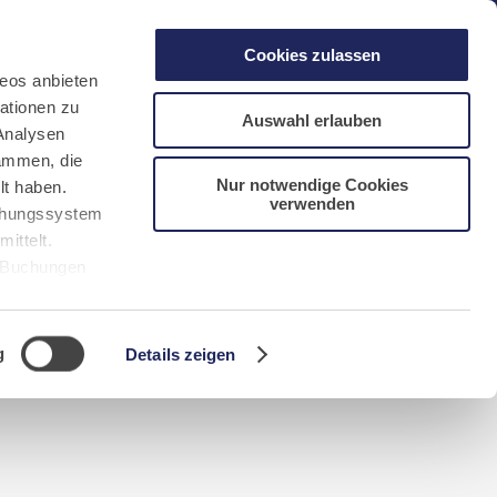
gen
Laacher See
Shops
Infos
Cookies zulassen
eos anbieten
ationen zu
Auswahl erlauben
Analysen
sammen, die
Nur notwendige Cookies
lt haben.
verwenden
DE
FR
EN
NL
CN/中文
uchungssystem
ittelt.
r Buchungen
Sie bitte
g
Details zeigen
n requerida