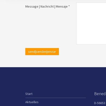
Message | Nachricht | Mensaje *
send|senden|enviar
Benedi
Start
Aktuelles
D-56653