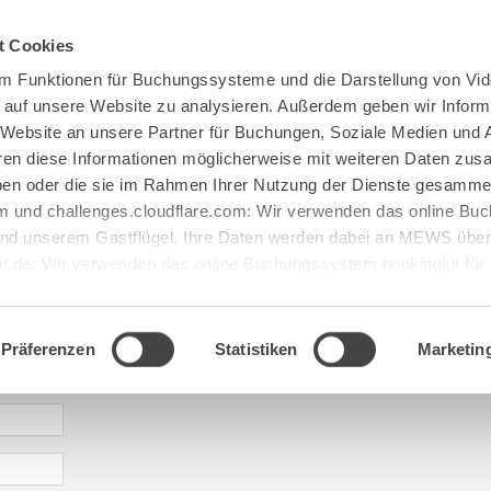
Spenden
Te Deum
Bestattun
t Cookies
m Funktionen für Buchungssysteme und die Darstellung von Vid
e auf unsere Website zu analysieren. Außerdem geben wir Inform
 Website an unsere Partner für Buchungen, Soziale Medien und 
hren diese Informationen möglicherweise mit weiteren Daten zu
haben oder die sie im Rahmen Ihrer Nutzung der Dienste gesamme
 und challenges.cloudflare.com: Wir verwenden das online B
d unserem Gastflügel. Ihre Daten werden dabei an MEWS überm
it.de: Wir verwenden das online Buchungssystem bookingkit fü
terführungen. Um Buchungen durchführen zu können akzeptieren 
aje: gastfluegel@maria[...].de
Präferenzen
Statistiken
Marketin
* required information | erforderliche Informationen | Informació