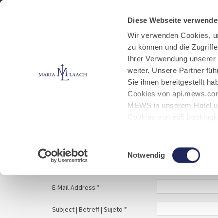
Aktuelles
Kloster
Klosterbetriebe
Diese Webseite verwende
Wir verwenden Cookies, u
zu können und die Zugriff
E-Mail schreiben
Jobs
Ihrer Verwendung unserer
weiter. Unsere Partner fü
Sie ihnen bereitgestellt 
Start
Service
E-Mail schreiben
Cookies von api.mews.com
MEWS in unserem Hotel un
Cookies von eu5.bookingk
von Bibliotheks- und Klos
Your message to | Ihre Nachricht an | Tu mens
Marketing-Cookies.
Einwilligungsauswahl
Notwendig
Name | Nombre *
E-Mail-Address *
Subject | Betreff | Sujeto *