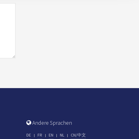
Andere Sprachen
DE
FR
EN
NL
CN/中文