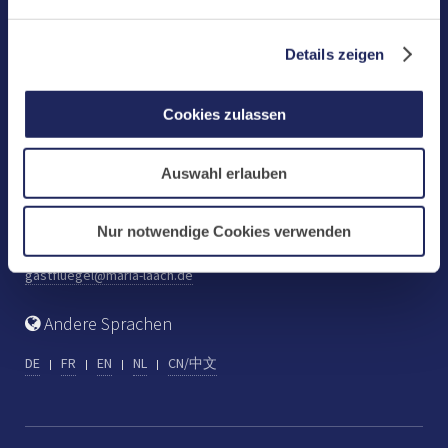
Benediktinerabtei Maria Laach
D-56653 Maria Laach
Details zeigen
Tel.: +49 (0) 2652 59-0
Fax: +49 (0) 2652 59-359
Cookies zulassen
abtei@maria-laach.de
www.maria-laach.de
Auswahl erlauben
Gastflügel St. Gilbert
Tel: +49 (0) 2652 59-313
Nur notwendige Cookies verwenden
Fax: +49 (0) 2652 59-282
gastfluegel@maria-laach.de
Andere Sprachen
DE
FR
EN
NL
CN/中文