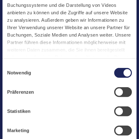
Start
Buchungssysteme und die Darstellung von Videos
Aktuelles
anbieten zu können und die Zugriffe auf unsere Website
zu analysieren. Außerdem geben wir Informationen zu
Kloster
Ihrer Verwendung unserer Website an unsere Partner für
Klosterbetriebe
Buchungen, Soziale Medien und Analysen weiter. Unsere
Partner führen diese Informationen möglicherweise mit
Spenden
weiteren Daten zusammen, die Sie ihnen bereitgestellt
Te Deum
haben oder die sie im Rahmen Ihrer Nutzung der Dienste
gesammelt haben. Cookies von api.mews.com und
Bestattungen
Einwilligungsauswahl
challenges.cloudflare.com: Wir verwenden das online
Notwendig
Laacher See
Buchungssystem MEWS in unserem Hotel und unserem
Gastflügel. Ihre Daten werden dabei an MEWS
Shops
Präferenzen
übermittelt. Cookies von eu5.bookingkit.de: Wir
Infos
verwenden das online Buchungssystem bookingkit für
Buchungen von Bibliotheks- und Klosterführungen. Um
Jobs
Statistiken
Buchungen durchführen zu können akzeptieren Sie bitte
Newsletter
Marketing-Cookies.
Marketing