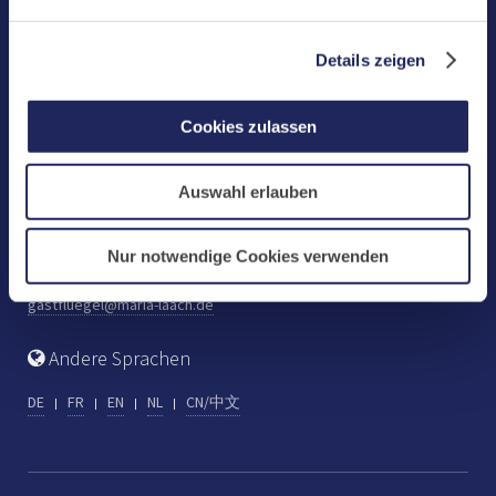
Benediktinerabtei Maria Laach
D-56653 Maria Laach
Details zeigen
Tel.: +49 (0) 2652 59-0
Fax: +49 (0) 2652 59-359
Cookies zulassen
abtei@maria-laach.de
www.maria-laach.de
Auswahl erlauben
Gastflügel St. Gilbert
Tel: +49 (0) 2652 59-313
Nur notwendige Cookies verwenden
Fax: +49 (0) 2652 59-282
gastfluegel@maria-laach.de
Andere Sprachen
DE
FR
EN
NL
CN/中文