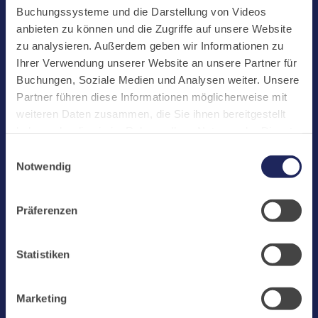
Start
Buchungssysteme und die Darstellung von Videos
Aktuelles
anbieten zu können und die Zugriffe auf unsere Website
zu analysieren. Außerdem geben wir Informationen zu
Kloster
Ihrer Verwendung unserer Website an unsere Partner für
Klosterbetriebe
Buchungen, Soziale Medien und Analysen weiter. Unsere
Partner führen diese Informationen möglicherweise mit
Spenden
weiteren Daten zusammen, die Sie ihnen bereitgestellt
Te Deum
haben oder die sie im Rahmen Ihrer Nutzung der Dienste
gesammelt haben. Cookies von api.mews.com und
Bestattungen
Einwilligungsauswahl
challenges.cloudflare.com: Wir verwenden das online
Notwendig
Laacher See
Buchungssystem MEWS in unserem Hotel und unserem
Gastflügel. Ihre Daten werden dabei an MEWS
Shops
Präferenzen
übermittelt. Cookies von eu5.bookingkit.de: Wir
Infos
verwenden das online Buchungssystem bookingkit für
Buchungen von Bibliotheks- und Klosterführungen. Um
Jobs
Statistiken
Buchungen durchführen zu können akzeptieren Sie bitte
Newsletter
Marketing-Cookies.
Marketing