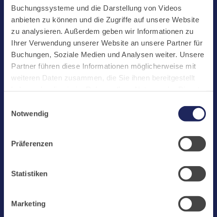
Start
Buchungssysteme und die Darstellung von Videos
Aktuelles
anbieten zu können und die Zugriffe auf unsere Website
zu analysieren. Außerdem geben wir Informationen zu
Kloster
Ihrer Verwendung unserer Website an unsere Partner für
Klosterbetriebe
Buchungen, Soziale Medien und Analysen weiter. Unsere
Partner führen diese Informationen möglicherweise mit
Spenden
weiteren Daten zusammen, die Sie ihnen bereitgestellt
Te Deum
haben oder die sie im Rahmen Ihrer Nutzung der Dienste
gesammelt haben. Cookies von api.mews.com und
Bestattungen
Einwilligungsauswahl
challenges.cloudflare.com: Wir verwenden das online
Notwendig
Laacher See
Buchungssystem MEWS in unserem Hotel und unserem
Gastflügel. Ihre Daten werden dabei an MEWS
Shops
Präferenzen
übermittelt. Cookies von eu5.bookingkit.de: Wir
Infos
verwenden das online Buchungssystem bookingkit für
Buchungen von Bibliotheks- und Klosterführungen. Um
Jobs
Statistiken
Buchungen durchführen zu können akzeptieren Sie bitte
Newsletter
Marketing-Cookies.
Marketing