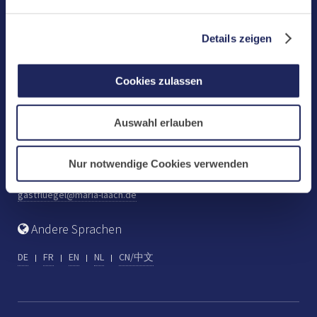
Benediktinerabtei Maria Laach
D-56653 Maria Laach
Details zeigen
Tel.: +49 (0) 2652 59-0
Fax: +49 (0) 2652 59-359
Cookies zulassen
abtei@maria-laach.de
www.maria-laach.de
Auswahl erlauben
Gastflügel St. Gilbert
Tel: +49 (0) 2652 59-313
Nur notwendige Cookies verwenden
Fax: +49 (0) 2652 59-282
gastfluegel@maria-laach.de
Andere Sprachen
DE
FR
EN
NL
CN/中文