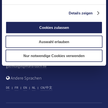
Benediktinerabtei Maria Laach
D-56653 Maria Laach
Details zeigen
Tel.: +49 (0) 2652 59-0
Fax: +49 (0) 2652 59-359
Cookies zulassen
abtei@maria-laach.de
www.maria-laach.de
Auswahl erlauben
Gastflügel St. Gilbert
Tel: +49 (0) 2652 59-313
Nur notwendige Cookies verwenden
Fax: +49 (0) 2652 59-282
gastfluegel@maria-laach.de
Andere Sprachen
DE
FR
EN
NL
CN/中文