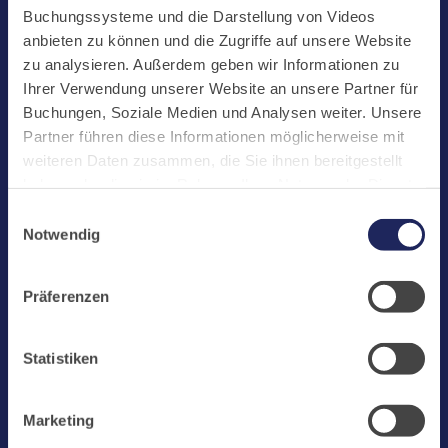
Start
Buchungssysteme und die Darstellung von Videos
Aktuelles
anbieten zu können und die Zugriffe auf unsere Website
zu analysieren. Außerdem geben wir Informationen zu
Kloster
Ihrer Verwendung unserer Website an unsere Partner für
Klosterbetriebe
Buchungen, Soziale Medien und Analysen weiter. Unsere
Partner führen diese Informationen möglicherweise mit
Spenden
weiteren Daten zusammen, die Sie ihnen bereitgestellt
Te Deum
haben oder die sie im Rahmen Ihrer Nutzung der Dienste
gesammelt haben. Cookies von api.mews.com und
Bestattungen
Einwilligungsauswahl
challenges.cloudflare.com: Wir verwenden das online
Notwendig
Laacher See
Buchungssystem MEWS in unserem Hotel und unserem
Gastflügel. Ihre Daten werden dabei an MEWS
Shops
Präferenzen
übermittelt. Cookies von eu5.bookingkit.de: Wir
Infos
verwenden das online Buchungssystem bookingkit für
Buchungen von Bibliotheks- und Klosterführungen. Um
Jobs
Statistiken
Buchungen durchführen zu können akzeptieren Sie bitte
Newsletter
Marketing-Cookies.
Marketing