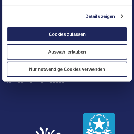
Tel.: +49 (0) 2652 59-0
Fax: +49 (0) 2652 59-359
Details zeigen
abtei@maria-laach.de
www.maria-laach.de
Gastflügel St. Gilbert
Cookies zulassen
Tel: +49 (0) 2652 59-313
Auswahl erlauben
Fax: +49 (0) 2652 59-282
gastfluegel@maria-laach.de
Andere Sprachen
Nur notwendige Cookies verwenden
DE
FR
EN
NL
CN/中文