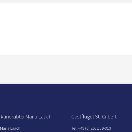
ktinerabtei Maria Laach
Gastflügel St. Gilbert
 Maria Laach
Tel: +49 (0) 2652 59-313