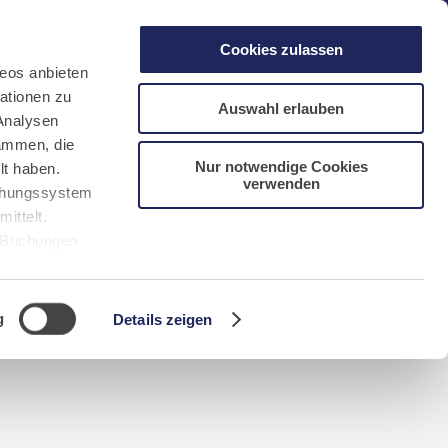
gen
Laacher See
Shops
Infos
Cookies zulassen
eos anbieten
ationen zu
Auswahl erlauben
Analysen
sammen, die
Nur notwendige Cookies
lt haben.
verwenden
DE
FR
EN
NL
CN/中文
uchungssystem
ittelt.
r Buchungen
Sie bitte
g
Details zeigen
n requerida