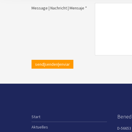
Message | Nachricht | Mensaje *
send|senden|enviar
Benedi
Start
Aktuelles
D-56653