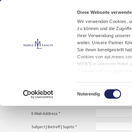
Aktuelles
Kloster
Klosterbetriebe
Diese Webseite verwende
Wir verwenden Cookies, u
zu können und die Zugriff
E-Mail schreiben
Jobs
Ihrer Verwendung unserer
weiter. Unsere Partner fü
Sie ihnen bereitgestellt 
Start
Service
E-Mail schreiben
Cookies von api.mews.com
MEWS in unserem Hotel un
Cookies von eu5.bookingk
von Bibliotheks- und Klos
Your message to | Ihre Nachricht an | Tu mens
Marketing-Cookies.
Einwilligungsauswahl
Notwendig
Name | Nombre *
E-Mail-Address *
Subject | Betreff | Sujeto *