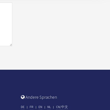
Andere Sprachen
DE
FR
EN
NL
CN/中文