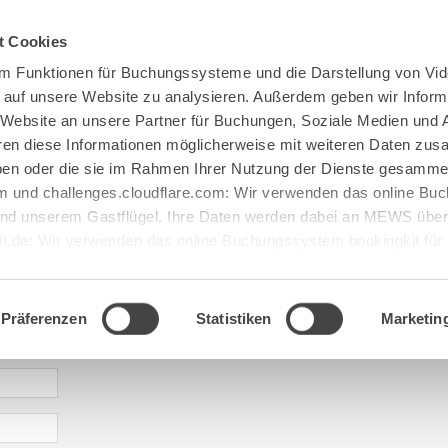
Spenden
Te Deum
Bestattun
t Cookies
m Funktionen für Buchungssysteme und die Darstellung von Vid
e auf unsere Website zu analysieren. Außerdem geben wir Inform
 Website an unsere Partner für Buchungen, Soziale Medien und 
hren diese Informationen möglicherweise mit weiteren Daten zu
haben oder die sie im Rahmen Ihrer Nutzung der Dienste gesamme
 und challenges.cloudflare.com: Wir verwenden das online B
d unserem Gastflügel. Ihre Daten werden dabei an MEWS überm
it.de: Wir verwenden das online Buchungssystem bookingkit fü
terführungen. Um Buchungen durchführen zu können akzeptieren 
aje: abtei@maria[...].de
Präferenzen
Statistiken
Marketin
* required information | erforderliche Informationen | Informació