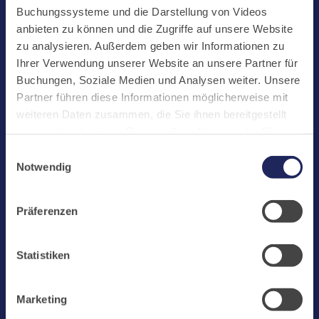
Start
Buchungssysteme und die Darstellung von Videos
Aktuelles
anbieten zu können und die Zugriffe auf unsere Website
zu analysieren. Außerdem geben wir Informationen zu
Kloster
Ihrer Verwendung unserer Website an unsere Partner für
Klosterbetriebe
Buchungen, Soziale Medien und Analysen weiter. Unsere
Partner führen diese Informationen möglicherweise mit
Spenden
weiteren Daten zusammen, die Sie ihnen bereitgestellt
Te Deum
haben oder die sie im Rahmen Ihrer Nutzung der Dienste
gesammelt haben. Cookies von api.mews.com und
Bestattungen
Einwilligungsauswahl
challenges.cloudflare.com: Wir verwenden das online
Notwendig
Laacher See
Buchungssystem MEWS in unserem Hotel und unserem
Gastflügel. Ihre Daten werden dabei an MEWS
Shops
Präferenzen
übermittelt. Cookies von eu5.bookingkit.de: Wir
Infos
verwenden das online Buchungssystem bookingkit für
Buchungen von Bibliotheks- und Klosterführungen. Um
Jobs
Statistiken
Buchungen durchführen zu können akzeptieren Sie bitte
Newsletter
Marketing-Cookies.
Marketing