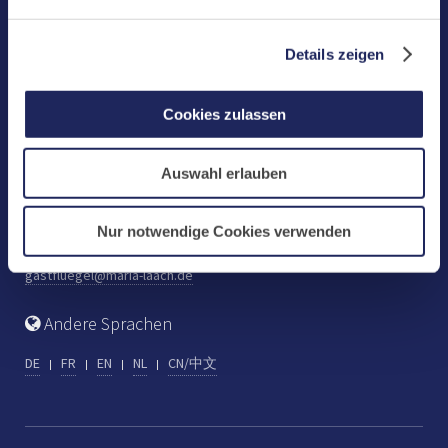
Benediktinerabtei Maria Laach
D-56653 Maria Laach
Details zeigen
Tel.: +49 (0) 2652 59-0
Fax: +49 (0) 2652 59-359
Cookies zulassen
abtei@maria-laach.de
www.maria-laach.de
Auswahl erlauben
Gastflügel St. Gilbert
Tel: +49 (0) 2652 59-313
Nur notwendige Cookies verwenden
Fax: +49 (0) 2652 59-282
gastfluegel@maria-laach.de
Andere Sprachen
DE
FR
EN
NL
CN/中文