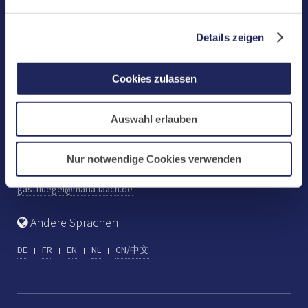
Benediktinerabtei Maria Laach
D-56653 Maria Laach
Details zeigen
Tel.: +49 (0) 2652 59-0
Fax: +49 (0) 2652 59-359
Cookies zulassen
abtei@maria-laach.de
www.maria-laach.de
Auswahl erlauben
Gastflügel St. Gilbert
Tel: +49 (0) 2652 59-313
Nur notwendige Cookies verwenden
Fax: +49 (0) 2652 59-282
gastfluegel@maria-laach.de
Andere Sprachen
DE
FR
EN
NL
CN/中文