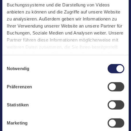
Start
Buchungssysteme und die Darstellung von Videos
Aktuelles
anbieten zu können und die Zugriffe auf unsere Website
zu analysieren. Außerdem geben wir Informationen zu
Kloster
Ihrer Verwendung unserer Website an unsere Partner für
Klosterbetriebe
Buchungen, Soziale Medien und Analysen weiter. Unsere
Partner führen diese Informationen möglicherweise mit
Spenden
weiteren Daten zusammen, die Sie ihnen bereitgestellt
Te Deum
haben oder die sie im Rahmen Ihrer Nutzung der Dienste
gesammelt haben. Cookies von api.mews.com und
Bestattungen
Einwilligungsauswahl
challenges.cloudflare.com: Wir verwenden das online
Notwendig
Laacher See
Buchungssystem MEWS in unserem Hotel und unserem
Gastflügel. Ihre Daten werden dabei an MEWS
Shops
Präferenzen
übermittelt. Cookies von eu5.bookingkit.de: Wir
Infos
verwenden das online Buchungssystem bookingkit für
Buchungen von Bibliotheks- und Klosterführungen. Um
Jobs
Statistiken
Buchungen durchführen zu können akzeptieren Sie bitte
Newsletter
Marketing-Cookies.
Marketing