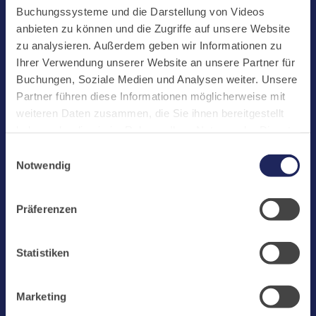
Start
Buchungssysteme und die Darstellung von Videos
Aktuelles
anbieten zu können und die Zugriffe auf unsere Website
zu analysieren. Außerdem geben wir Informationen zu
Kloster
Ihrer Verwendung unserer Website an unsere Partner für
Klosterbetriebe
Buchungen, Soziale Medien und Analysen weiter. Unsere
Partner führen diese Informationen möglicherweise mit
Spenden
weiteren Daten zusammen, die Sie ihnen bereitgestellt
Te Deum
haben oder die sie im Rahmen Ihrer Nutzung der Dienste
gesammelt haben. Cookies von api.mews.com und
Bestattungen
Einwilligungsauswahl
challenges.cloudflare.com: Wir verwenden das online
Notwendig
Laacher See
Buchungssystem MEWS in unserem Hotel und unserem
Gastflügel. Ihre Daten werden dabei an MEWS
Shops
Präferenzen
übermittelt. Cookies von eu5.bookingkit.de: Wir
Infos
verwenden das online Buchungssystem bookingkit für
Buchungen von Bibliotheks- und Klosterführungen. Um
Jobs
Statistiken
Buchungen durchführen zu können akzeptieren Sie bitte
Newsletter
Marketing-Cookies.
Marketing