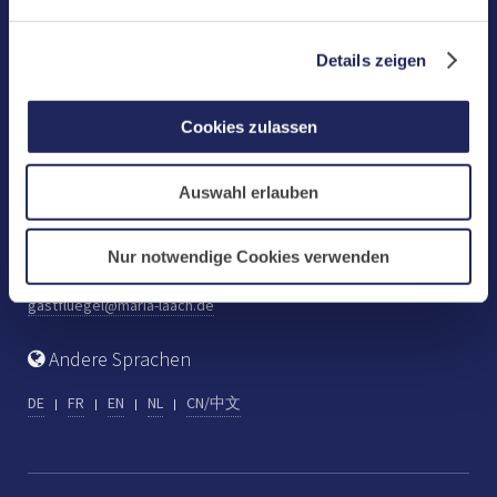
Benediktinerabtei Maria Laach
D-56653 Maria Laach
Details zeigen
Tel.: +49 (0) 2652 59-0
Fax: +49 (0) 2652 59-359
Cookies zulassen
abtei@maria-laach.de
www.maria-laach.de
Auswahl erlauben
Gastflügel St. Gilbert
Tel: +49 (0) 2652 59-313
Nur notwendige Cookies verwenden
Fax: +49 (0) 2652 59-282
gastfluegel@maria-laach.de
Andere Sprachen
DE
FR
EN
NL
CN/中文