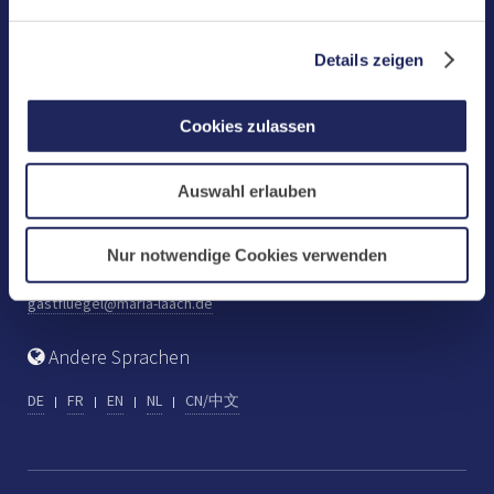
Benediktinerabtei Maria Laach
D-56653 Maria Laach
Details zeigen
Tel.: +49 (0) 2652 59-0
Fax: +49 (0) 2652 59-359
Cookies zulassen
abtei@maria-laach.de
www.maria-laach.de
Auswahl erlauben
Gastflügel St. Gilbert
Tel: +49 (0) 2652 59-313
Nur notwendige Cookies verwenden
Fax: +49 (0) 2652 59-282
gastfluegel@maria-laach.de
Andere Sprachen
DE
FR
EN
NL
CN/中文