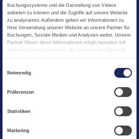
Start
Buchungssysteme und die Darstellung von Videos
Aktuelles
anbieten zu können und die Zugriffe auf unsere Website
zu analysieren. Außerdem geben wir Informationen zu
Kloster
Ihrer Verwendung unserer Website an unsere Partner für
Klosterbetriebe
Buchungen, Soziale Medien und Analysen weiter. Unsere
Partner führen diese Informationen möglicherweise mit
Spenden
weiteren Daten zusammen, die Sie ihnen bereitgestellt
Te Deum
haben oder die sie im Rahmen Ihrer Nutzung der Dienste
gesammelt haben. Cookies von api.mews.com und
Bestattungen
Einwilligungsauswahl
challenges.cloudflare.com: Wir verwenden das online
Notwendig
Laacher See
Buchungssystem MEWS in unserem Hotel und unserem
Gastflügel. Ihre Daten werden dabei an MEWS
Shops
Präferenzen
übermittelt. Cookies von eu5.bookingkit.de: Wir
Infos
verwenden das online Buchungssystem bookingkit für
Buchungen von Bibliotheks- und Klosterführungen. Um
Jobs
Statistiken
Buchungen durchführen zu können akzeptieren Sie bitte
Newsletter
Marketing-Cookies.
Marketing