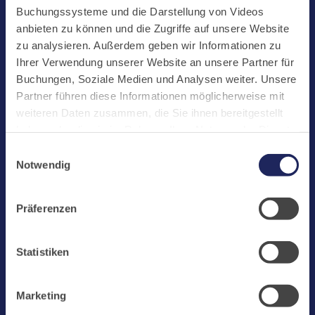
Start
Buchungssysteme und die Darstellung von Videos
Aktuelles
anbieten zu können und die Zugriffe auf unsere Website
zu analysieren. Außerdem geben wir Informationen zu
Kloster
Ihrer Verwendung unserer Website an unsere Partner für
Klosterbetriebe
Buchungen, Soziale Medien und Analysen weiter. Unsere
Partner führen diese Informationen möglicherweise mit
Spenden
weiteren Daten zusammen, die Sie ihnen bereitgestellt
Te Deum
haben oder die sie im Rahmen Ihrer Nutzung der Dienste
gesammelt haben. Cookies von api.mews.com und
Bestattungen
Einwilligungsauswahl
challenges.cloudflare.com: Wir verwenden das online
Notwendig
Laacher See
Buchungssystem MEWS in unserem Hotel und unserem
Gastflügel. Ihre Daten werden dabei an MEWS
Shops
Präferenzen
übermittelt. Cookies von eu5.bookingkit.de: Wir
Infos
verwenden das online Buchungssystem bookingkit für
Buchungen von Bibliotheks- und Klosterführungen. Um
Jobs
Statistiken
Buchungen durchführen zu können akzeptieren Sie bitte
Newsletter
Marketing-Cookies.
Marketing