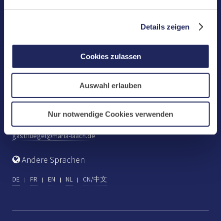
Benediktinerabtei Maria Laach
D-56653 Maria Laach
Details zeigen
Tel.: +49 (0) 2652 59-0
Fax: +49 (0) 2652 59-359
Cookies zulassen
abtei@maria-laach.de
www.maria-laach.de
Auswahl erlauben
Gastflügel St. Gilbert
Tel: +49 (0) 2652 59-313
Nur notwendige Cookies verwenden
Fax: +49 (0) 2652 59-282
gastfluegel@maria-laach.de
Andere Sprachen
DE
FR
EN
NL
CN/中文