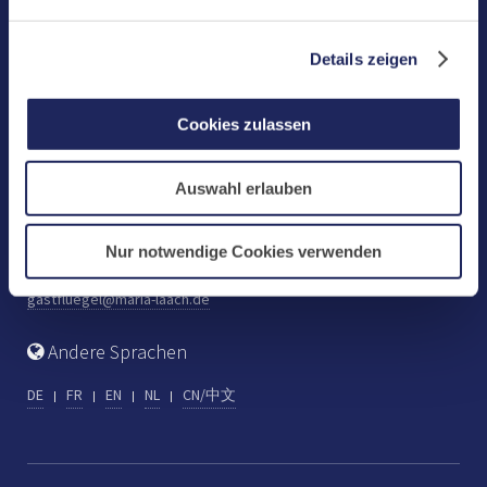
Benediktinerabtei Maria Laach
D-56653 Maria Laach
Details zeigen
Tel.: +49 (0) 2652 59-0
Fax: +49 (0) 2652 59-359
Cookies zulassen
abtei@maria-laach.de
www.maria-laach.de
Auswahl erlauben
Gastflügel St. Gilbert
Tel: +49 (0) 2652 59-313
Nur notwendige Cookies verwenden
Fax: +49 (0) 2652 59-282
gastfluegel@maria-laach.de
Andere Sprachen
DE
FR
EN
NL
CN/中文