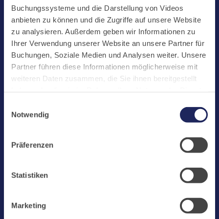
Start
Buchungssysteme und die Darstellung von Videos
Aktuelles
anbieten zu können und die Zugriffe auf unsere Website
zu analysieren. Außerdem geben wir Informationen zu
Kloster
Ihrer Verwendung unserer Website an unsere Partner für
Klosterbetriebe
Buchungen, Soziale Medien und Analysen weiter. Unsere
Partner führen diese Informationen möglicherweise mit
Spenden
weiteren Daten zusammen, die Sie ihnen bereitgestellt
Te Deum
haben oder die sie im Rahmen Ihrer Nutzung der Dienste
gesammelt haben. Cookies von api.mews.com und
Bestattungen
Einwilligungsauswahl
challenges.cloudflare.com: Wir verwenden das online
Notwendig
Laacher See
Buchungssystem MEWS in unserem Hotel und unserem
Gastflügel. Ihre Daten werden dabei an MEWS
Shops
Präferenzen
übermittelt. Cookies von eu5.bookingkit.de: Wir
Infos
verwenden das online Buchungssystem bookingkit für
Buchungen von Bibliotheks- und Klosterführungen. Um
Jobs
Statistiken
Buchungen durchführen zu können akzeptieren Sie bitte
Newsletter
Marketing-Cookies.
Marketing