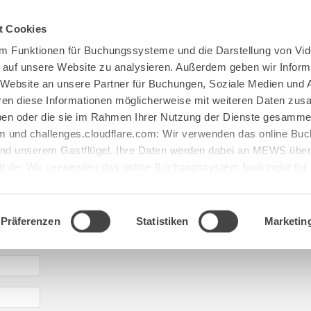
Spenden
Te Deum
Bestattun
t Cookies
m Funktionen für Buchungssysteme und die Darstellung von Vid
e auf unsere Website zu analysieren. Außerdem geben wir Inform
 Website an unsere Partner für Buchungen, Soziale Medien und 
hren diese Informationen möglicherweise mit weiteren Daten zu
haben oder die sie im Rahmen Ihrer Nutzung der Dienste gesamme
 und challenges.cloudflare.com: Wir verwenden das online B
d unserem Gastflügel. Ihre Daten werden dabei an MEWS überm
it.de: Wir verwenden das online Buchungssystem bookingkit fü
terführungen. Um Buchungen durchführen zu können akzeptieren 
aje: abtei@maria[...].de
Präferenzen
Statistiken
Marketin
* required information | erforderliche Informationen | Informació