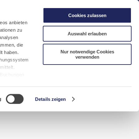
gen
Laacher See
Shops
Infos
Cookies zulassen
eos anbieten
ationen zu
Auswahl erlauben
Analysen
sammen, die
Nur notwendige Cookies
lt haben.
verwenden
DE
FR
EN
NL
CN/中文
uchungssystem
ittelt.
r Buchungen
Sie bitte
g
Details zeigen
n requerida