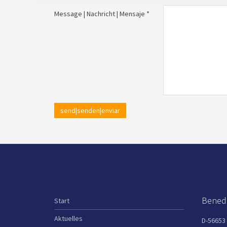
Message | Nachricht | Mensaje *
send|senden|enviar
Benedi
Start
Aktuelles
D-56653