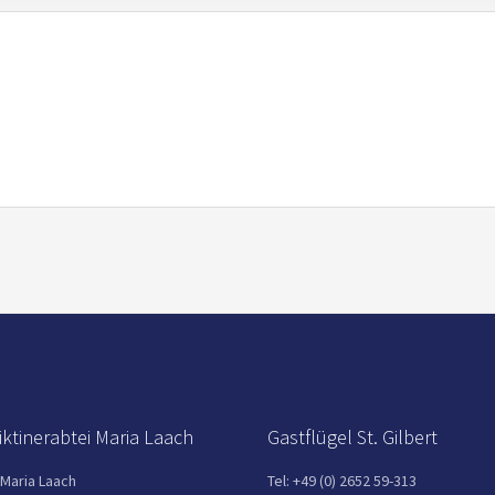
ktinerabtei Maria Laach
Gastflügel St. Gilbert
 Maria Laach
Tel: +49 (0) 2652 59-313