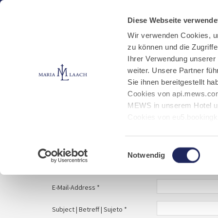
Aktuelles
Kloster
Klosterbetriebe
Diese Webseite verwende
Wir verwenden Cookies, u
zu können und die Zugriff
E-Mail schreiben
Jobs
Ihrer Verwendung unserer
weiter. Unsere Partner fü
Sie ihnen bereitgestellt 
Start
Service
E-Mail schreiben
Cookies von api.mews.com
MEWS in unserem Hotel un
Cookies von eu5.bookingk
von Bibliotheks- und Klos
Your message to | Ihre Nachricht an | Tu mens
Marketing-Cookies.
Einwilligungsauswahl
Notwendig
Name | Nombre *
E-Mail-Address *
Subject | Betreff | Sujeto *