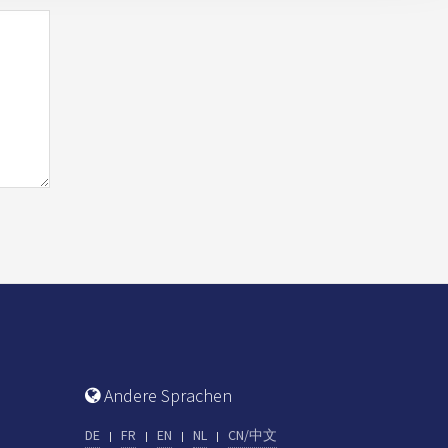
Andere Sprachen
DE
FR
EN
NL
CN/中文