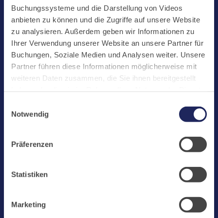
Start
Buchungssysteme und die Darstellung von Videos
Aktuelles
anbieten zu können und die Zugriffe auf unsere Website
zu analysieren. Außerdem geben wir Informationen zu
Kloster
Ihrer Verwendung unserer Website an unsere Partner für
Klosterbetriebe
Buchungen, Soziale Medien und Analysen weiter. Unsere
Partner führen diese Informationen möglicherweise mit
Spenden
weiteren Daten zusammen, die Sie ihnen bereitgestellt
Te Deum
haben oder die sie im Rahmen Ihrer Nutzung der Dienste
gesammelt haben. Cookies von api.mews.com und
Bestattungen
Einwilligungsauswahl
challenges.cloudflare.com: Wir verwenden das online
Notwendig
Laacher See
Buchungssystem MEWS in unserem Hotel und unserem
Gastflügel. Ihre Daten werden dabei an MEWS
Shops
Präferenzen
übermittelt. Cookies von eu5.bookingkit.de: Wir
Infos
verwenden das online Buchungssystem bookingkit für
Buchungen von Bibliotheks- und Klosterführungen. Um
Jobs
Statistiken
Buchungen durchführen zu können akzeptieren Sie bitte
Newsletter
Marketing-Cookies.
Marketing