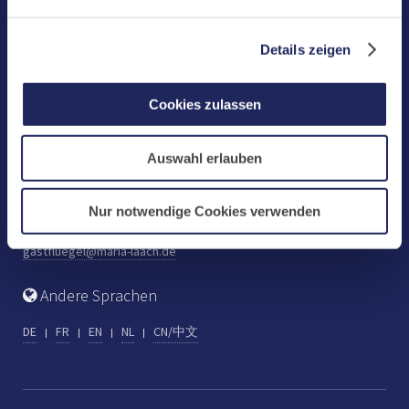
Benediktinerabtei Maria Laach
D-56653 Maria Laach
Details zeigen
Tel.: +49 (0) 2652 59-0
Fax: +49 (0) 2652 59-359
Cookies zulassen
abtei@maria-laach.de
www.maria-laach.de
Auswahl erlauben
Gastflügel St. Gilbert
Tel: +49 (0) 2652 59-313
Nur notwendige Cookies verwenden
Fax: +49 (0) 2652 59-282
gastfluegel@maria-laach.de
Andere Sprachen
DE
FR
EN
NL
CN/中文