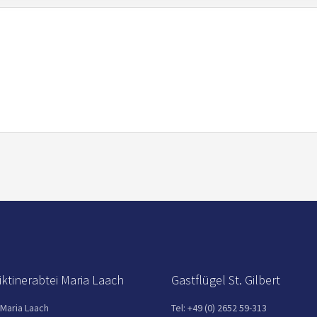
ktinerabtei Maria Laach
Gastflügel St. Gilbert
 Maria Laach
Tel: +49 (0) 2652 59-313