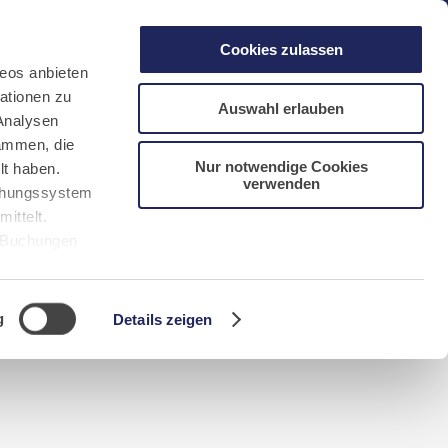
gen
Laacher See
Shops
Infos
Cookies zulassen
eos anbieten
ationen zu
Auswahl erlauben
Analysen
sammen, die
Nur notwendige Cookies
lt haben.
verwenden
DE
FR
EN
NL
CN/中文
uchungssystem
ittelt.
r Buchungen
Sie bitte
g
Details zeigen
n requerida