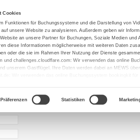
Spenden
Te Deum
Bestattun
t Cookies
m Funktionen für Buchungssysteme und die Darstellung von Vid
e auf unsere Website zu analysieren. Außerdem geben wir Inform
 Website an unsere Partner für Buchungen, Soziale Medien und 
hren diese Informationen möglicherweise mit weiteren Daten zu
haben oder die sie im Rahmen Ihrer Nutzung der Dienste gesamme
 und challenges.cloudflare.com: Wir verwenden das online B
d unserem Gastflügel. Ihre Daten werden dabei an MEWS überm
it.de: Wir verwenden das online Buchungssystem bookingkit fü
terführungen. Um Buchungen durchführen zu können akzeptieren 
aje: abtei@maria[...].de
Präferenzen
Statistiken
Marketin
* required information | erforderliche Informationen | Informació