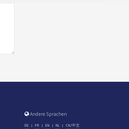
Andere Sprachen
DE
FR
EN
NL
CN/中文