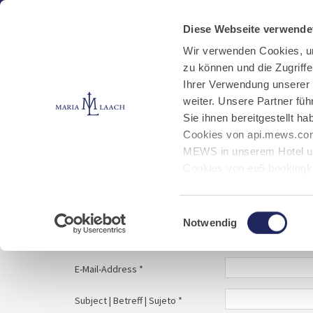
Aktuelles
Kloster
Klosterbetriebe
Diese Webseite verwende
Wir verwenden Cookies, u
zu können und die Zugriff
E-Mail schreiben
Jobs
Ihrer Verwendung unserer
weiter. Unsere Partner fü
Sie ihnen bereitgestellt 
Start
Service
E-Mail schreiben
Cookies von api.mews.com
MEWS in unserem Hotel un
Cookies von eu5.bookingk
von Bibliotheks- und Klos
Your message to | Ihre Nachricht an | Tu mens
Marketing-Cookies.
Einwilligungsauswahl
Notwendig
Name | Nombre *
E-Mail-Address *
Subject | Betreff | Sujeto *