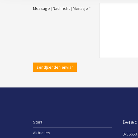
Message | Nachricht | Mensaje *
send|senden|enviar
Benedi
Start
Aktuelles
D-56653