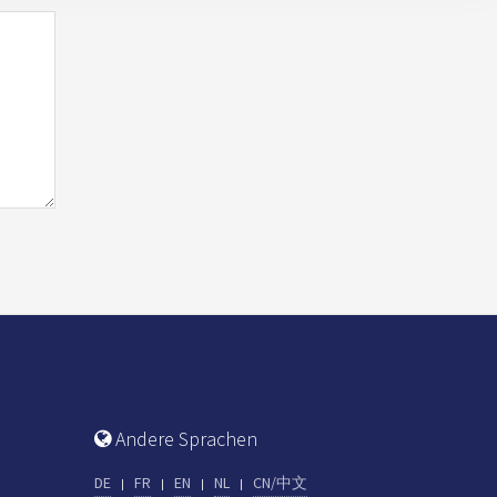
Andere Sprachen
DE
FR
EN
NL
CN/中文