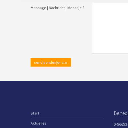
Message | Nachricht | Mensaje *
send|senden|enviar
Benedi
Start
Aktuelles
D-56653