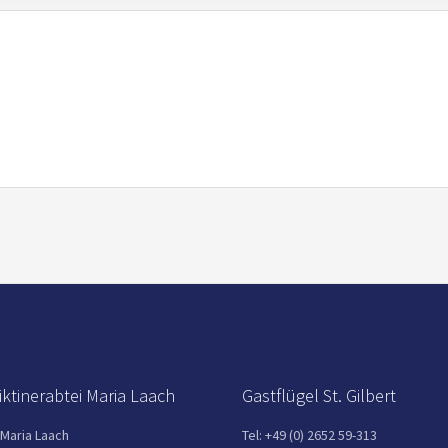
ktinerabtei Maria Laach
Gastflügel St. Gilbert
 Maria Laach
Tel: +49 (0) 2652 59-313