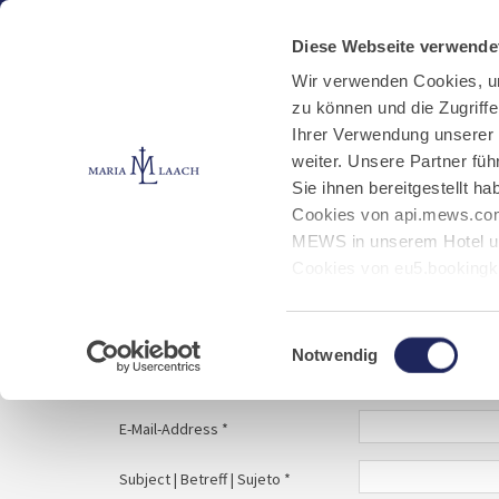
Aktuelles
Kloster
Klosterbetriebe
Diese Webseite verwende
Wir verwenden Cookies, u
zu können und die Zugriff
E-Mail schreiben
Jobs
Ihrer Verwendung unserer
weiter. Unsere Partner fü
Sie ihnen bereitgestellt 
Start
Service
E-Mail schreiben
Cookies von api.mews.com
MEWS in unserem Hotel un
Cookies von eu5.bookingk
von Bibliotheks- und Klos
Your message to | Ihre Nachricht an | Tu mens
Marketing-Cookies.
Einwilligungsauswahl
Notwendig
Name | Nombre *
E-Mail-Address *
Subject | Betreff | Sujeto *