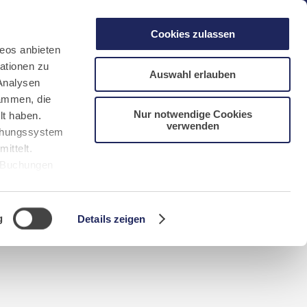
gen
Laacher See
Shops
Infos
Cookies zulassen
eos anbieten
ationen zu
Auswahl erlauben
Analysen
sammen, die
Nur notwendige Cookies
lt haben.
verwenden
DE
FR
EN
NL
CN/中文
uchungssystem
ittelt.
r Buchungen
Sie bitte
g
Details zeigen
n requerida