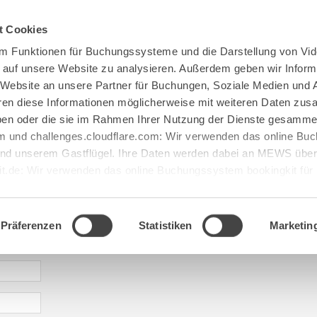
Spenden
Te Deum
Bestattun
t Cookies
m Funktionen für Buchungssysteme und die Darstellung von Vid
e auf unsere Website zu analysieren. Außerdem geben wir Inform
 Website an unsere Partner für Buchungen, Soziale Medien und 
hren diese Informationen möglicherweise mit weiteren Daten zu
haben oder die sie im Rahmen Ihrer Nutzung der Dienste gesamme
 und challenges.cloudflare.com: Wir verwenden das online B
d unserem Gastflügel. Ihre Daten werden dabei an MEWS überm
it.de: Wir verwenden das online Buchungssystem bookingkit fü
terführungen. Um Buchungen durchführen zu können akzeptieren 
aje: abtei@maria[...].de
Präferenzen
Statistiken
Marketin
* required information | erforderliche Informationen | Informació