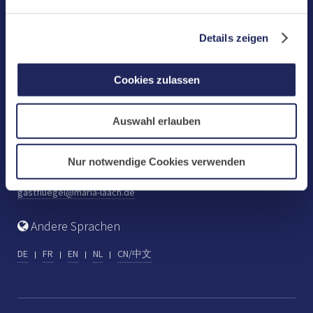
Benediktinerabtei Maria Laach
D-56653 Maria Laach
Details zeigen
Tel.: +49 (0) 2652 59-0
Fax: +49 (0) 2652 59-359
Cookies zulassen
abtei@maria-laach.de
www.maria-laach.de
Auswahl erlauben
Gastflügel St. Gilbert
Tel: +49 (0) 2652 59-313
Nur notwendige Cookies verwenden
Fax: +49 (0) 2652 59-282
gastfluegel@maria-laach.de
Andere Sprachen
DE
FR
EN
NL
CN/中文