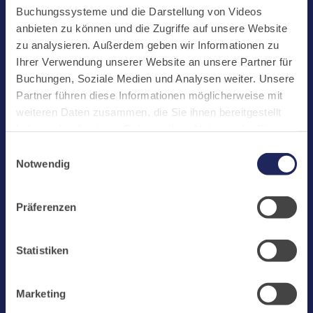
Start
Buchungssysteme und die Darstellung von Videos
Aktuelles
anbieten zu können und die Zugriffe auf unsere Website
zu analysieren. Außerdem geben wir Informationen zu
Kloster
Ihrer Verwendung unserer Website an unsere Partner für
Klosterbetriebe
Buchungen, Soziale Medien und Analysen weiter. Unsere
Partner führen diese Informationen möglicherweise mit
Spenden
weiteren Daten zusammen, die Sie ihnen bereitgestellt
Te Deum
haben oder die sie im Rahmen Ihrer Nutzung der Dienste
gesammelt haben. Cookies von api.mews.com und
Bestattungen
Einwilligungsauswahl
challenges.cloudflare.com: Wir verwenden das online
Notwendig
Laacher See
Buchungssystem MEWS in unserem Hotel und unserem
Gastflügel. Ihre Daten werden dabei an MEWS
Shops
Präferenzen
übermittelt. Cookies von eu5.bookingkit.de: Wir
Infos
verwenden das online Buchungssystem bookingkit für
Buchungen von Bibliotheks- und Klosterführungen. Um
Jobs
Statistiken
Buchungen durchführen zu können akzeptieren Sie bitte
Newsletter
Marketing-Cookies.
Marketing