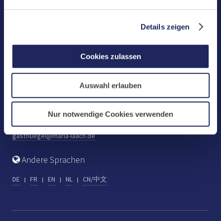
Benediktinerabtei Maria Laach
D-56653 Maria Laach
Details zeigen
Tel.: +49 (0) 2652 59-0
Fax: +49 (0) 2652 59-359
Cookies zulassen
abtei@maria-laach.de
www.maria-laach.de
Auswahl erlauben
Gastflügel St. Gilbert
Tel: +49 (0) 2652 59-313
Nur notwendige Cookies verwenden
Fax: +49 (0) 2652 59-282
gastfluegel@maria-laach.de
Andere Sprachen
DE
FR
EN
NL
CN/中文