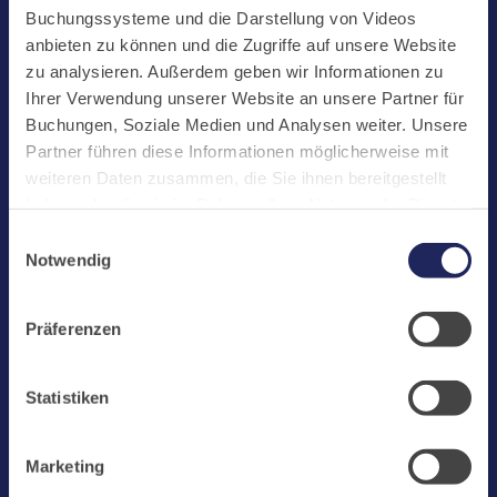
Start
Buchungssysteme und die Darstellung von Videos
Aktuelles
anbieten zu können und die Zugriffe auf unsere Website
zu analysieren. Außerdem geben wir Informationen zu
Kloster
Ihrer Verwendung unserer Website an unsere Partner für
Klosterbetriebe
Buchungen, Soziale Medien und Analysen weiter. Unsere
Partner führen diese Informationen möglicherweise mit
Spenden
weiteren Daten zusammen, die Sie ihnen bereitgestellt
Te Deum
haben oder die sie im Rahmen Ihrer Nutzung der Dienste
gesammelt haben. Cookies von api.mews.com und
Bestattungen
Einwilligungsauswahl
challenges.cloudflare.com: Wir verwenden das online
Notwendig
Laacher See
Buchungssystem MEWS in unserem Hotel und unserem
Gastflügel. Ihre Daten werden dabei an MEWS
Shops
Präferenzen
übermittelt. Cookies von eu5.bookingkit.de: Wir
Infos
verwenden das online Buchungssystem bookingkit für
Buchungen von Bibliotheks- und Klosterführungen. Um
Jobs
Statistiken
Buchungen durchführen zu können akzeptieren Sie bitte
Newsletter
Marketing-Cookies.
Marketing