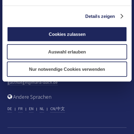
Benediktinerabtei Maria Laach
D-56653 Maria Laach
Details zeigen
Tel.: +49 (0) 2652 59-0
Fax: +49 (0) 2652 59-359
Cookies zulassen
abtei@maria-laach.de
www.maria-laach.de
Auswahl erlauben
Gastflügel St. Gilbert
Tel: +49 (0) 2652 59-313
Nur notwendige Cookies verwenden
Fax: +49 (0) 2652 59-282
gastfluegel@maria-laach.de
Andere Sprachen
DE
FR
EN
NL
CN/中文