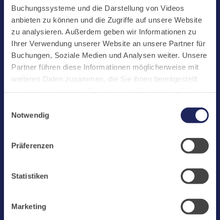
Start
Buchungssysteme und die Darstellung von Videos
Aktuelles
anbieten zu können und die Zugriffe auf unsere Website
zu analysieren. Außerdem geben wir Informationen zu
Kloster
Ihrer Verwendung unserer Website an unsere Partner für
Klosterbetriebe
Buchungen, Soziale Medien und Analysen weiter. Unsere
Partner führen diese Informationen möglicherweise mit
Spenden
weiteren Daten zusammen, die Sie ihnen bereitgestellt
Te Deum
haben oder die sie im Rahmen Ihrer Nutzung der Dienste
gesammelt haben. Cookies von api.mews.com und
Bestattungen
Einwilligungsauswahl
challenges.cloudflare.com: Wir verwenden das online
Notwendig
Laacher See
Buchungssystem MEWS in unserem Hotel und unserem
Gastflügel. Ihre Daten werden dabei an MEWS
Shops
Präferenzen
übermittelt. Cookies von eu5.bookingkit.de: Wir
Infos
verwenden das online Buchungssystem bookingkit für
Buchungen von Bibliotheks- und Klosterführungen. Um
Jobs
Statistiken
Buchungen durchführen zu können akzeptieren Sie bitte
Newsletter
Marketing-Cookies.
Marketing