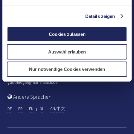
Benediktinerabtei Maria Laach
D-56653 Maria Laach
Details zeigen
Tel.: +49 (0) 2652 59-0
Fax: +49 (0) 2652 59-359
Cookies zulassen
abtei@maria-laach.de
www.maria-laach.de
Auswahl erlauben
Gastflügel St. Gilbert
Tel: +49 (0) 2652 59-313
Nur notwendige Cookies verwenden
Fax: +49 (0) 2652 59-282
gastfluegel@maria-laach.de
Andere Sprachen
DE
FR
EN
NL
CN/中文