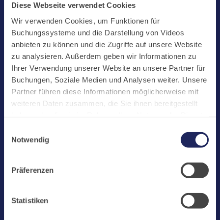
Start
Diese Webseite verwendet Cookies
Aktuelles
Wir verwenden Cookies, um Funktionen für
Buchungssysteme und die Darstellung von Videos
Kloster
anbieten zu können und die Zugriffe auf unsere Website
Klosterbetriebe
zu analysieren. Außerdem geben wir Informationen zu
Ihrer Verwendung unserer Website an unsere Partner für
Spenden
Buchungen, Soziale Medien und Analysen weiter. Unsere
Te Deum
Partner führen diese Informationen möglicherweise mit
weiteren Daten zusammen, die Sie ihnen bereitgestellt
Bestattungen
haben oder die sie im Rahmen Ihrer Nutzung der Dienste
Laacher See
gesammelt haben. Cookies von api.mews.com und
Einwilligungsauswahl
challenges.cloudflare.com: Wir verwenden das online
Shops
Notwendig
Buchungssystem MEWS in unserem Hotel und unserem
Infos
Gastflügel. Ihre Daten werden dabei an MEWS
Präferenzen
Jobs
übermittelt. Cookies von eu5.bookingkit.de: Wir
verwenden das online Buchungssystem bookingkit für
Newsletter
Buchungen von Bibliotheks- und Klosterführungen. Um
Statistiken
Buchungen durchführen zu können akzeptieren Sie bitte