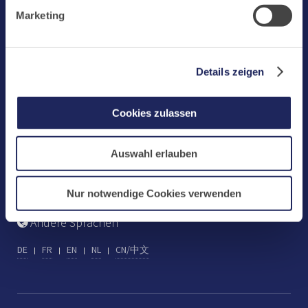
Benediktinerabtei Maria Laach
Marketing-Cookies.
Marketing
D-56653 Maria Laach
Tel.: +49 (0) 2652 59-0
Fax: +49 (0) 2652 59-359
Details zeigen
abtei@maria-laach.de
www.maria-laach.de
Cookies zulassen
Gastflügel St. Gilbert
Auswahl erlauben
Tel: +49 (0) 2652 59-313
Fax: +49 (0) 2652 59-282
gastfluegel@maria-laach.de
Nur notwendige Cookies verwenden
Andere Sprachen
DE
FR
EN
NL
CN/中文