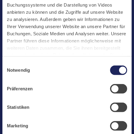
Start
Buchungssysteme und die Darstellung von Videos
Aktuelles
anbieten zu können und die Zugriffe auf unsere Website
zu analysieren. Außerdem geben wir Informationen zu
Kloster
Ihrer Verwendung unserer Website an unsere Partner für
Klosterbetriebe
Buchungen, Soziale Medien und Analysen weiter. Unsere
Partner führen diese Informationen möglicherweise mit
Spenden
weiteren Daten zusammen, die Sie ihnen bereitgestellt
Te Deum
haben oder die sie im Rahmen Ihrer Nutzung der Dienste
gesammelt haben. Cookies von api.mews.com und
Bestattungen
Einwilligungsauswahl
challenges.cloudflare.com: Wir verwenden das online
Notwendig
Laacher See
Buchungssystem MEWS in unserem Hotel und unserem
Gastflügel. Ihre Daten werden dabei an MEWS
Shops
Präferenzen
übermittelt. Cookies von eu5.bookingkit.de: Wir
Infos
verwenden das online Buchungssystem bookingkit für
Buchungen von Bibliotheks- und Klosterführungen. Um
Jobs
Statistiken
Buchungen durchführen zu können akzeptieren Sie bitte
Newsletter
Marketing-Cookies.
Marketing