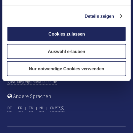
Benediktinerabtei Maria Laach
D-56653 Maria Laach
Details zeigen
Tel.: +49 (0) 2652 59-0
Fax: +49 (0) 2652 59-359
Cookies zulassen
abtei@maria-laach.de
www.maria-laach.de
Auswahl erlauben
Gastflügel St. Gilbert
Tel: +49 (0) 2652 59-313
Nur notwendige Cookies verwenden
Fax: +49 (0) 2652 59-282
gastfluegel@maria-laach.de
Andere Sprachen
DE
FR
EN
NL
CN/中文