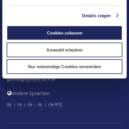
Benediktinerabtei Maria Laach
D-56653 Maria Laach
Details zeigen
Tel.: +49 (0) 2652 59-0
Fax: +49 (0) 2652 59-359
Cookies zulassen
abtei@maria-laach.de
www.maria-laach.de
Auswahl erlauben
Gastflügel St. Gilbert
Tel: +49 (0) 2652 59-313
Nur notwendige Cookies verwenden
Fax: +49 (0) 2652 59-282
gastfluegel@maria-laach.de
Andere Sprachen
DE
FR
EN
NL
CN/中文