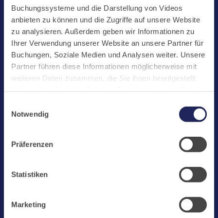
Start
Buchungssysteme und die Darstellung von Videos
Aktuelles
anbieten zu können und die Zugriffe auf unsere Website
zu analysieren. Außerdem geben wir Informationen zu
Kloster
Ihrer Verwendung unserer Website an unsere Partner für
Klosterbetriebe
Buchungen, Soziale Medien und Analysen weiter. Unsere
Partner führen diese Informationen möglicherweise mit
Spenden
weiteren Daten zusammen, die Sie ihnen bereitgestellt
Te Deum
haben oder die sie im Rahmen Ihrer Nutzung der Dienste
gesammelt haben. Cookies von api.mews.com und
Bestattungen
Einwilligungsauswahl
challenges.cloudflare.com: Wir verwenden das online
Notwendig
Laacher See
Buchungssystem MEWS in unserem Hotel und unserem
Gastflügel. Ihre Daten werden dabei an MEWS
Shops
Präferenzen
übermittelt. Cookies von eu5.bookingkit.de: Wir
Infos
verwenden das online Buchungssystem bookingkit für
Buchungen von Bibliotheks- und Klosterführungen. Um
Jobs
Statistiken
Buchungen durchführen zu können akzeptieren Sie bitte
Newsletter
Marketing-Cookies.
Marketing