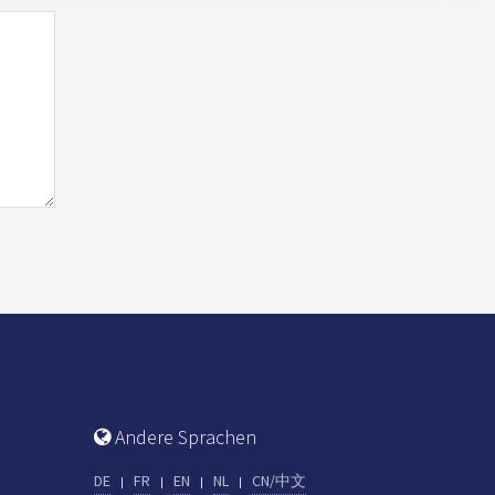
Andere Sprachen
DE
FR
EN
NL
CN/中文