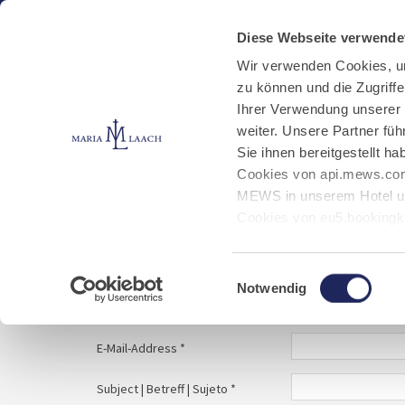
Aktuelles
Kloster
Klosterbetriebe
Diese Webseite verwende
Wir verwenden Cookies, u
zu können und die Zugriff
E-Mail schreiben
Jobs
Ihrer Verwendung unserer
weiter. Unsere Partner fü
Sie ihnen bereitgestellt 
Start
Service
E-Mail schreiben
Cookies von api.mews.com
MEWS in unserem Hotel un
Cookies von eu5.bookingk
von Bibliotheks- und Klos
Your message to | Ihre Nachricht an | Tu mens
Marketing-Cookies.
Einwilligungsauswahl
Notwendig
Name | Nombre *
E-Mail-Address *
Subject | Betreff | Sujeto *