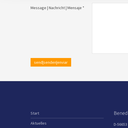
Message | Nachricht | Mensaje *
send|senden|enviar
Benedi
Start
Aktuelles
D-56653