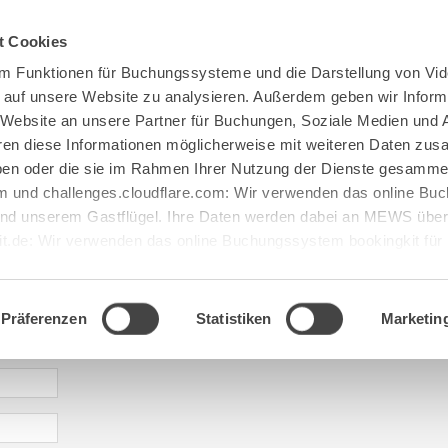
Spenden
Te Deum
Bestattun
t Cookies
m Funktionen für Buchungssysteme und die Darstellung von Vid
e auf unsere Website zu analysieren. Außerdem geben wir Inform
 Website an unsere Partner für Buchungen, Soziale Medien und 
hren diese Informationen möglicherweise mit weiteren Daten zu
haben oder die sie im Rahmen Ihrer Nutzung der Dienste gesamme
 und challenges.cloudflare.com: Wir verwenden das online B
d unserem Gastflügel. Ihre Daten werden dabei an MEWS überm
it.de: Wir verwenden das online Buchungssystem bookingkit fü
terführungen. Um Buchungen durchführen zu können akzeptieren 
aje: abtei@maria[...].de
Präferenzen
Statistiken
Marketin
* required information | erforderliche Informationen | Informació