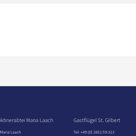
ktinerabtei Maria Laach
Gastflügel St. Gilbert
 Maria Laach
Tel: +49 (0) 2652 59-313