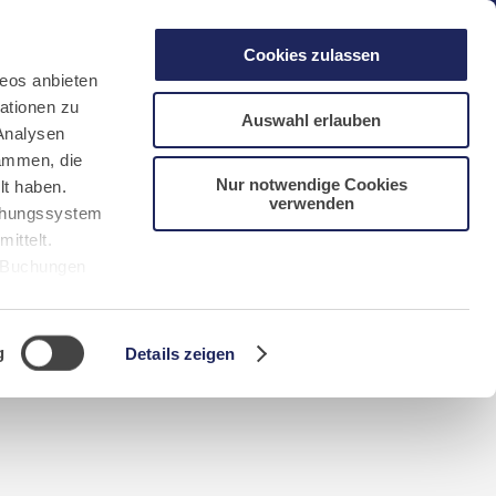
gen
Laacher See
Shops
Infos
Cookies zulassen
eos anbieten
ationen zu
Auswahl erlauben
Analysen
sammen, die
Nur notwendige Cookies
lt haben.
verwenden
DE
FR
EN
NL
CN/中文
uchungssystem
ittelt.
r Buchungen
Sie bitte
g
Details zeigen
n requerida