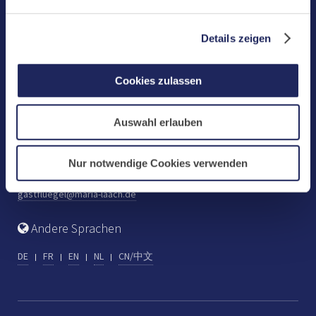
Benediktinerabtei Maria Laach
D-56653 Maria Laach
Details zeigen
Tel.: +49 (0) 2652 59-0
Fax: +49 (0) 2652 59-359
Cookies zulassen
abtei@maria-laach.de
www.maria-laach.de
Auswahl erlauben
Gastflügel St. Gilbert
Tel: +49 (0) 2652 59-313
Nur notwendige Cookies verwenden
Fax: +49 (0) 2652 59-282
gastfluegel@maria-laach.de
Andere Sprachen
DE
FR
EN
NL
CN/中文