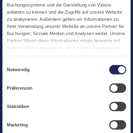
Start
Buchungssysteme und die Darstellung von Videos
Aktuelles
anbieten zu können und die Zugriffe auf unsere Website
zu analysieren. Außerdem geben wir Informationen zu
Kloster
Ihrer Verwendung unserer Website an unsere Partner für
Klosterbetriebe
Buchungen, Soziale Medien und Analysen weiter. Unsere
Partner führen diese Informationen möglicherweise mit
Spenden
weiteren Daten zusammen, die Sie ihnen bereitgestellt
Te Deum
haben oder die sie im Rahmen Ihrer Nutzung der Dienste
gesammelt haben. Cookies von api.mews.com und
Bestattungen
Einwilligungsauswahl
challenges.cloudflare.com: Wir verwenden das online
Notwendig
Laacher See
Buchungssystem MEWS in unserem Hotel und unserem
Gastflügel. Ihre Daten werden dabei an MEWS
Shops
Präferenzen
übermittelt. Cookies von eu5.bookingkit.de: Wir
Infos
verwenden das online Buchungssystem bookingkit für
Buchungen von Bibliotheks- und Klosterführungen. Um
Jobs
Statistiken
Buchungen durchführen zu können akzeptieren Sie bitte
Newsletter
Marketing-Cookies.
Marketing