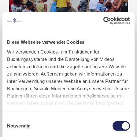
Diese Webseite verwendet Cookies
Wir verwenden Cookies, um Funktionen für
Buchungssysteme und die Darstellung von Videos
anbieten zu können und die Zugriffe auf unsere Website
„Aus den Bedürftigen sind Menschen geworden, die mit
zu analysieren. Außerdem geben wir Informationen zu
großem persönlichen Einsatz anderen helfen.“
Ihrer Verwendung unserer Website an unsere Partner für
(Br. Lukas)
Buchungen, Soziale Medien und Analysen weiter. Unsere
Partner führen diese Informationen möglicherweise mit
weiteren Daten zusammen, die Sie ihnen bereitgestellt
Unterstützung für Menschen in
haben oder die sie im Rahmen Ihrer Nutzung der Dienste
gesammelt haben. Cookies von api.mews.com und
unterschiedlichen Notlagen
Einwilligungsauswahl
challenges.cloudflare.com: Wir verwenden das online
Notwendig
Buchungssystem MEWS in unserem Hotel und unserem
Flüchtlingshilfe