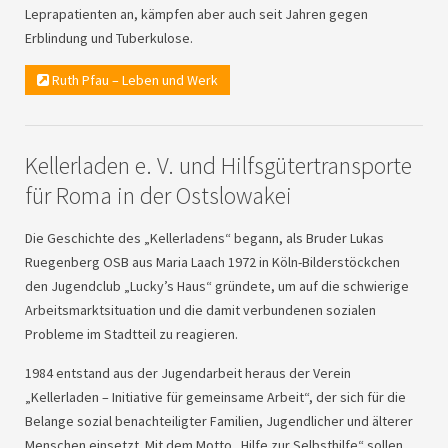
Leprapatienten an, kämpfen aber auch seit Jahren gegen
Erblindung und Tuberkulose.
Ruth Pfau – Leben und Werk
Kellerladen e. V. und Hilfsgütertransporte
für Roma in der Ostslowakei
Die Geschichte des „Kellerladens“ begann, als Bruder Lukas
Ruegenberg
OSB
aus Maria Laach 1972 in Köln-Bilderstöckchen
den Jugendclub „Lucky’s Haus“ gründete, um auf die schwierige
Arbeitsmarktsituation und die damit verbundenen sozialen
Probleme im Stadtteil zu reagieren.
1984 entstand aus der Jugendarbeit heraus der Verein
„Kellerladen – Initiative für gemeinsame Arbeit“, der sich für die
Belange sozial benachteiligter Familien, Jugendlicher und älterer
Menschen einsetzt. Mit dem Motto „Hilfe zur Selbsthilfe“ sollen