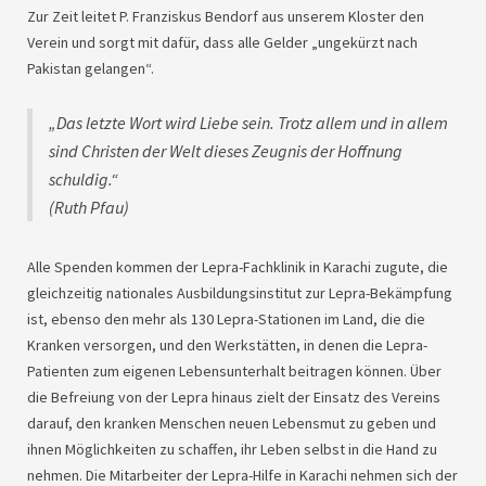
Zur Zeit leitet P. Franziskus Bendorf aus unserem Kloster den
Verein und sorgt mit dafür, dass alle Gelder „ungekürzt nach
Pakistan gelangen“.
„Das letzte Wort wird Liebe sein. Trotz allem und in allem
sind Christen der Welt dieses Zeugnis der Hoffnung
schuldig.“
(Ruth Pfau)
Alle Spenden kommen der Lepra-Fachklinik in Karachi zugute, die
gleichzeitig nationales Ausbildungsinstitut zur Lepra-Bekämpfung
ist, ebenso den mehr als 130 Lepra-Stationen im Land, die die
Kranken versorgen, und den Werkstätten, in denen die Lepra-
Patienten zum eigenen Lebensunterhalt beitragen können. Über
die Befreiung von der Lepra hinaus zielt der Einsatz des Vereins
darauf, den kranken Menschen neuen Lebensmut zu geben und
ihnen Möglichkeiten zu schaffen, ihr Leben selbst in die Hand zu
nehmen. Die Mitarbeiter der Lepra-Hilfe in Karachi nehmen sich der