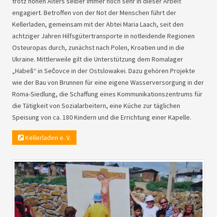
trotz hohen Alters selber immer noch sehr in dieser Arbeit
engagiert. Betroffen von der Not der Menschen führt der
Kellerladen, gemeinsam mit der Abtei Maria Laach, seit den
achtziger Jahren Hilfsgütertransporte in notleidende Regionen
Osteuropas durch, zunächst nach Polen, Kroatien und in die
Ukraine. Mittlerweile gilt die Unterstützung dem Romalager
„Habeš“ in Sečovce in der Ostslowakei. Dazu gehören Projekte
wie der Bau von Brunnen für eine eigene Wasserversorgung in der
Roma-Siedlung, die Schaffung eines Kommunikationszentrums für
die Tätigkeit von Sozialarbeitern, eine Küche zur täglichen
Speisung von ca. 180 Kindern und die Errichtung einer Kapelle.
Kellerladen e. V.