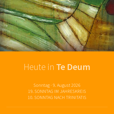
Heute in
Te Deum
Sonntag · 9. August 2026
19.
SONNTAG
IM
JAHRESKREIS
10.
SONNTAG
NACH
TRINITATIS