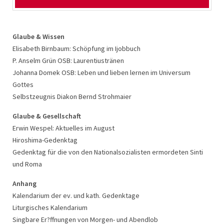
Glaube & Wissen
Glaube & Wissen
Elisabeth Birnbaum: Schöpfung im Ijobbuch
Dr. Katharina Wiefel-Jenner: Seufzen und Klage der Schöpfung
P. Anselm Grün
Teil 1: Paulus hört auf die Schöpfung
OSB
: Laurentiustränen
Johanna Domek
Teil 2: Wo bleibt die Stimme des Windes?
OSB
: Leben und lieben lernen im Universum
Gottes
Teil 3: Gott spricht: Siehe, ich mache alles neu!
Selbstzeugnis Diakon Bernd Strohmaier
Selbstzeugnis: Stefanie Wahle-Hohloch
Glaube & Gesellschaft
Glaube & Gesellschaft
Erwin Wespel: Aktuelles im August
Erwin Wespel: Aktuelles im September
Hiroshima-Gedenktag
Einladung zu einem TE
DEUM
-Tag der Begegnung
Gedenktag für die von den Nationalsozialisten ermordeten Sinti
Anhang
und Roma
Kalendarium der ev. und kath. Gedenktage
Anhang
Liturgisches Kalendarium
Kalendarium der ev. und kath. Gedenktage
Singbare Er?ffnungen von Morgen- und Abendlob
Liturgisches Kalendarium
Singbare Er?ffnungen von Morgen- und Abendlob