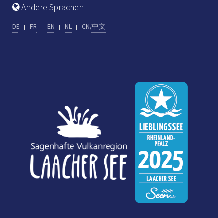
Andere Sprachen
DE
FR
EN
NL
CN/中文