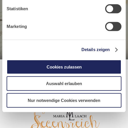
Buchungen von Bibliotheks- und Klosterführungen. Um
Statistiken
Buchungen durchführen zu können akzeptieren Sie bitte
Marketing-Cookies.
Marketing
Details zeigen
Cookies zulassen
Te Deum
Auswahl erlauben
Jetzt bei Segensreich.de bestellen. Ohne Abo.
Nur notwendige Cookies verwenden