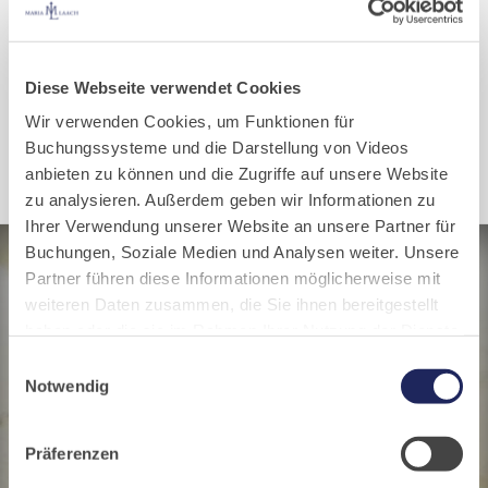
Te Deum.
PLUS
.
Diese Webseite verwendet Cookies
Eine Übersicht über alle Elemente, die Te Deum neben dem
Stundengebet zu bieten hat.
Wir verwenden Cookies, um Funktionen für
Buchungssysteme und die Darstellung von Videos
Plus (pdf/28 KB)
anbieten zu können und die Zugriffe auf unsere Website
zu analysieren. Außerdem geben wir Informationen zu
Ihrer Verwendung unserer Website an unsere Partner für
Buchungen, Soziale Medien und Analysen weiter. Unsere
Partner führen diese Informationen möglicherweise mit
weiteren Daten zusammen, die Sie ihnen bereitgestellt
haben oder die sie im Rahmen Ihrer Nutzung der Dienste
gesammelt haben. Cookies von api.mews.com und
Einwilligungsauswahl
challenges.cloudflare.com: Wir verwenden das online
Notwendig
Buchungssystem MEWS in unserem Hotel und unserem
Gastflügel. Ihre Daten werden dabei an MEWS
Präferenzen
übermittelt. Cookies von eu5.bookingkit.de: Wir
verwenden das online Buchungssystem bookingkit für