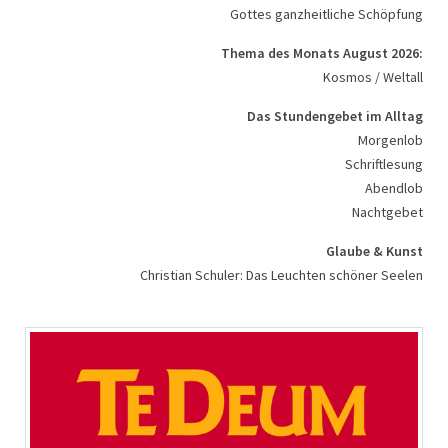
Gottes ganzheitliche Schöpfung
Gottes ganzheitliche Schöpfung
Thema des Monats September 2026:
Thema des Monats August 2026:
Seufzen der Schöpfung / Klage
Kosmos / Weltall
Das Stundengebet im Alltag
Das Stundengebet im Alltag
Morgenlob
Morgenlob
Schriftlesung
Schriftlesung
Abendlob
Abendlob
Nachtgebet
Nachtgebet
Glaube & Kunst
Glaube & Kunst
Dr. Katharina Wiefel-Jenner: Stille unter hohem Gewölbe
Christian Schuler: Das Leuchten schöner Seelen