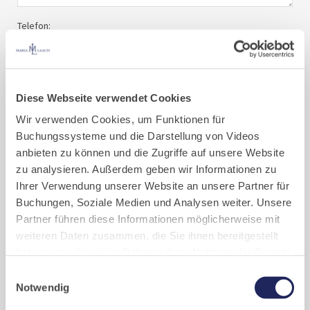
Telefon:
E-Mail:*
Diese Webseite verwendet Cookies
Wir verwenden Cookies, um Funktionen für
Ich möchte ...*
Buchungssysteme und die Darstellung von Videos
anbieten zu können und die Zugriffe auf unsere Website
Ihre Nachricht:
zu analysieren. Außerdem geben wir Informationen zu
Ihrer Verwendung unserer Website an unsere Partner für
Buchungen, Soziale Medien und Analysen weiter. Unsere
Partner führen diese Informationen möglicherweise mit
weiteren Daten zusammen, die Sie ihnen bereitgestellt
haben oder die sie im Rahmen Ihrer Nutzung der Dienste
gesammelt haben. Cookies von api.mews.com und
Einwilligungsauswahl
challenges.cloudflare.com: Wir verwenden das online
Notwendig
Ich möchte unverbindlich vorgemerkt werden sowie die
Buchungssystem MEWS in unserem Hotel und unserem
ausgewählten Informationen erhalten und akzeptiere die