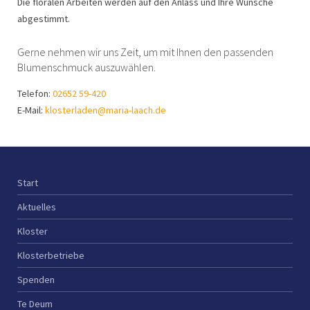
Die floralen Arbeiten werden auf den Anlass und Ihre Wünsche
abgestimmt.
Gerne nehmen wir uns Zeit, um mit Ihnen den passenden
Blumenschmuck auszuwählen.
Telefon:
02652 59-420
E-Mail:
klosterladen@maria-laach.de
Start
Aktuelles
Kloster
Klosterbetriebe
Spenden
Te Deum