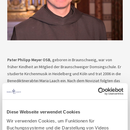
Pater Philipp Meyer
OSB
, geboren in Braunschweig, war von
früher Kindheit an Mitglied der Braunschweiger Domsingschule. Er
studierte Kirchenmusik in Heidelberg und Köln und trat 2006 in die
Benediktinerabtei Maria Laach ein. Nach dem Noviziat folgten das
Theologiestudium in Salzburg und Rom, 2011 die Feierliche Profeß
und die 2015 die Priesterweihe.
In Maria Laach ist Pater Philip u.a. Chordirektor der Cappella
Diese Webseite verwendet Cookies
Lacensis und für die Jugend- und Berufungspastoral der Abtei
zuständig. Er ist Autor mehrerer spiritueller Bücher und betreut
Wir verwenden Cookies, um Funktionen für
seit 2017 das tägliche „Abendgebet“ auf
katholisch.de
.
Buchungssysteme und die Darstellung von Videos