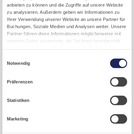
anbieten zu können und die Zugriffe auf unsere Website
zu analysieren. Außerdem geben wir Informationen zu
Ihrer Verwendung unserer Website an unsere Partner für
Buchungen, Soziale Medien und Analysen weiter. Unsere
Partner führen diese Informationen möglicherweise mit
weiteren Daten zusammen, die Sie ihnen bereitgestellt
Nichts mehr verpassen: Abonnieren Sie gerne den
haben oder die sie im Rahmen Ihrer Nutzung der Dienste
YoutubeKanal “Gebetsraum”. So sind Sie zur neuen Folge
gesammelt haben. Cookies von api.mews.com und
Einwilligungsauswahl
direkt informiert.
challenges.cloudflare.com: Wir verwenden das online
Notwendig
Buchungssystem MEWS in unserem Hotel und unserem
Gastflügel. Ihre Daten werden dabei an MEWS
Präferenzen
übermittelt. Cookies von eu5.bookingkit.de: Wir
verwenden das online Buchungssystem bookingkit für
Buchungen von Bibliotheks- und Klosterführungen. Um
Statistiken
Buchungen durchführen zu können akzeptieren Sie bitte
Marketing-Cookies.
Marketing