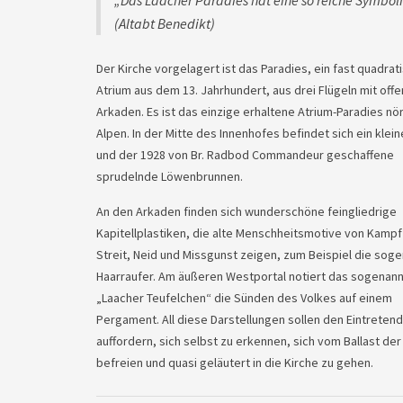
„Das Laacher Paradies hat eine so reiche Symbolik
(Altabt Benedikt)
Der Kirche vorgelagert ist das Paradies, ein fast quadrat
Atrium aus dem 13. Jahrhundert, aus drei Flügeln mit off
Arkaden. Es ist das einzige erhaltene Atrium-Paradies nör
Alpen. In der Mitte des Innenhofes befindet sich ein klei
und der 1928 von Br. Radbod Commandeur geschaffene
sprudelnde Löwenbrunnen.
An den Arkaden finden sich wunderschöne feingliedrige
Kapitellplastiken, die alte Menschheitsmotive von Kampf
Streit, Neid und Missgunst zeigen, zum Beispiel die sog
Haarraufer. Am äußeren Westportal notiert das sogenan
„Laacher Teufelchen“ die Sünden des Volkes auf einem
Pergament. All diese Darstellungen sollen den Eintreten
auffordern, sich selbst zu erkennen, sich vom Ballast de
befreien und quasi geläutert in die Kirche zu gehen.