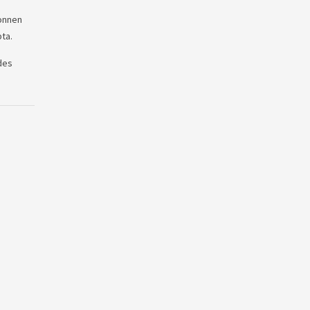
gonnen
ta.
des