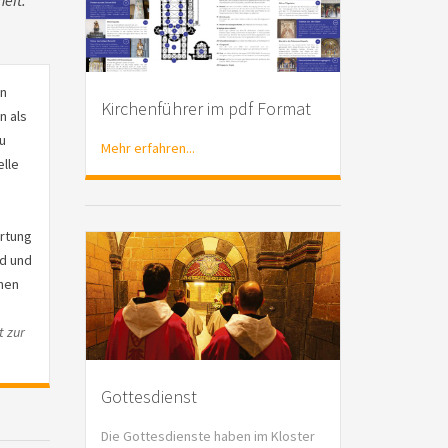
eit.”
en
Kirchenführer im pdf Format
n als
u
Mehr erfahren...
elle
artung
d und
chen
t zur
Gottesdienst
Die Gottesdienste haben im Kloster