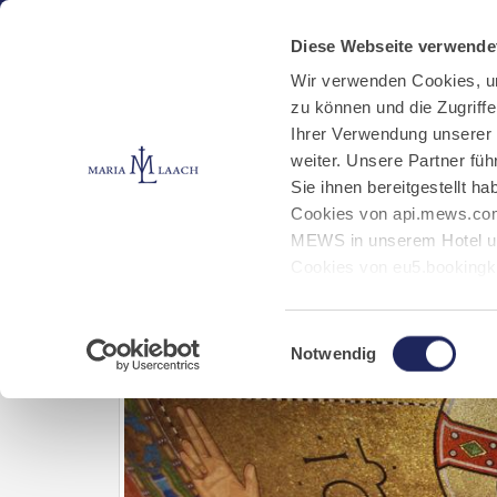
Aktuelles
Kloster
Klosterbetriebe
Diese Webseite verwende
Wir verwenden Cookies, u
zu können und die Zugriff
Abteikirche
Jobs
Ihrer Verwendung unserer
weiter. Unsere Partner fü
Sie ihnen bereitgestellt 
Start
Unser Kloster
Kirche und Kloster
Cookies von api.mews.com
MEWS in unserem Hotel un
Cookies von eu5.bookingk
von Bibliotheks- und Klos
Marketing-Cookies.
Einwilligungsauswahl
Notwendig