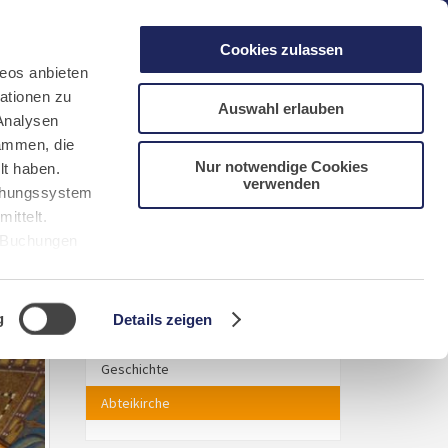
gen
Laacher See
Shops
Infos
Cookies zulassen
eos anbieten
ationen zu
Auswahl erlauben
Analysen
sammen, die
Nur notwendige Cookies
lt haben.
verwenden
DE
FR
EN
NL
CN/中文
uchungssystem
ittelt.
r Buchungen
Sie bitte
KIRCHE UND KLOSTER
g
Details zeigen
Kloster
Geschichte
Abteikirche