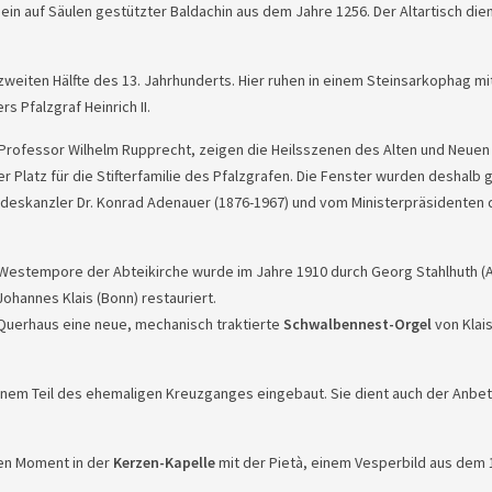
 ein auf Säulen gestützter Baldachin aus dem Jahre 1256. Der Altartisch die
zweiten Hälfte des 13. Jahrhunderts. Hier ruhen in einem Steinsarkophag mi
s Pfalzgraf Heinrich II.
 Professor Wilhelm Rupprecht, zeigen die Heilsszenen des Alten und Neuen
latz für die Stifterfamilie des Pfalzgrafen. Die Fenster wurden deshalb g
deskanzler Dr. Konrad Adenauer (1876-1967) und vom Ministerpräsidenten 
er Westempore der Abteikirche wurde im Jahre 1910 durch Georg Stahlhuth (
ohannes Klais (Bonn) restauriert.
n Querhaus eine neue, mechanisch traktierte
Schwalbennest-Orgel
von Klais
inem Teil des ehemaligen Kreuzganges eingebaut. Sie dient auch der Anbe
nen Moment in der
Kerzen-Kapelle
mit der Pietà, einem Vesperbild aus dem 