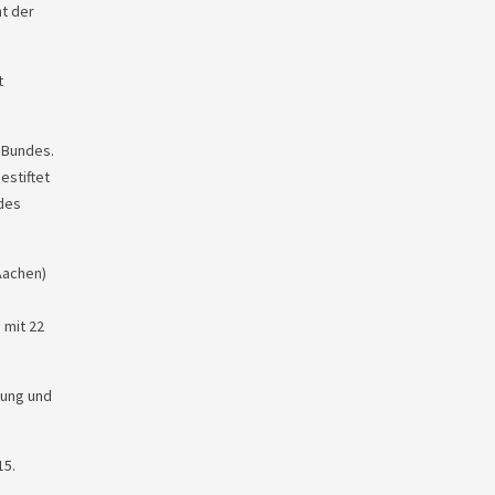
nt der
t
 Bundes.
estiftet
des
Aachen)
 mit 22
tung und
15.