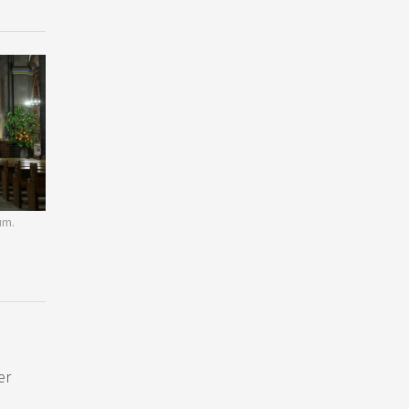
um.
er