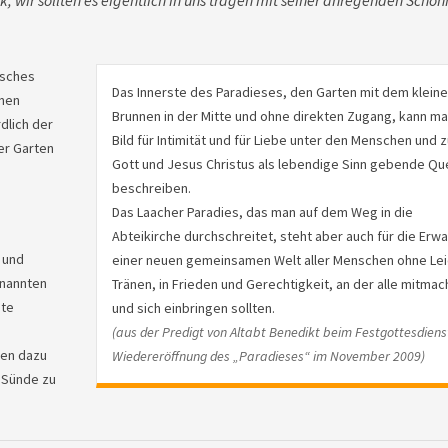
, wir sollten es eigentlich in uns tragen mit seiner anregenden Schönh
isches
Das Innerste des Paradieses, den Garten mit dem klein
enen
Brunnen in der Mitte und ohne direkten Zugang, kann ma
dlich der
Bild für Intimität und für Liebe unter den Menschen und z
ner Garten
Gott und Jesus Christus als lebendige Sinn gebende Qu
beschreiben.
Das Laacher Paradies, das man auf dem Weg in die
Abteikirche durchschreitet, steht aber auch für die Erw
 und
einer neuen gemeinsamen Welt aller Menschen ohne Lei
enannten
Tränen, in Frieden und Gerechtigkeit, an der alle mitma
nte
und sich einbringen sollten.
(aus der Predigt von Altabt Benedikt beim Festgottesdiens
den dazu
Wiedereröffnung des „Paradieses“ im November 2009)
r Sünde zu