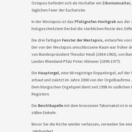
Ostapsis befindet sich als Hochaltar ein
Ziboriumsaltar
,
täglichen Feier der Eucharistie.
In der Westapsis ist das
Pfalzgrafen-Hochgrab
aus der 
holzgeschnitztem Deckel die sterblichen Reste des Stifter
Die drei farbigen
Fenster der Westapsis
, entworfen von
Der von der Westapsis umschlossene Raum war früher der P
von Bundespräsident Theodor Heuß (1884-1963), von Bun
Landes Rheinland-Pfalz Peter Altmeier (1899-1977).
Die
Hauptorgel
, eine 66-registrige Doppelorgel, auf d
erbaut und zuletzt im Jahre 2000 von der Orgelbaufirma J
Dem liturgischen Orgelspiel dient seit 1998 im südliche
Registern.
Die
Beichtkapelle
mit dem bronzenen Tabernakel ist in e
stillen Einkehr.
Bevor Sie die Kirche wieder verlassen, verweilen Sie ei
Jahrhundert.