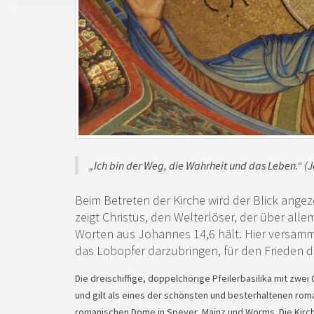
„Ich bin der Weg, die Wahrheit und das Leben.“ (J
Beim Betreten der Kirche wird der Blick ange
zeigt Christus, den Welterlöser, der über all
Worten aus Johannes 14,6 hält. Hier versamm
das Lobopfer darzubringen, für den Frieden d
Die dreischiffige, doppelchörige Pfeilerbasilika mit zw
und gilt als eines der schönsten und besterhaltenen rom
romanischen Dome in Speyer, Mainz und Worms. Die Kirch