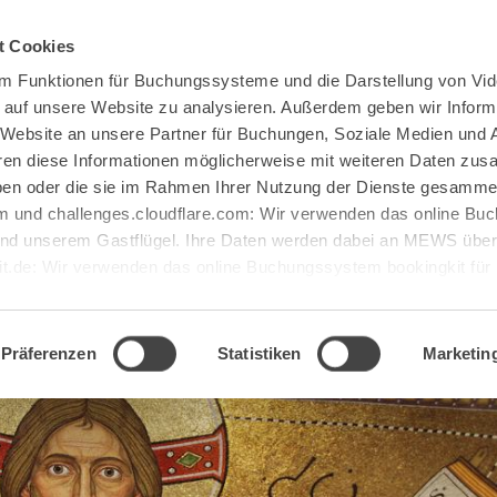
Spenden
Te Deum
Bestattun
t Cookies
m Funktionen für Buchungssysteme und die Darstellung von Vid
e auf unsere Website zu analysieren. Außerdem geben wir Inform
 Website an unsere Partner für Buchungen, Soziale Medien und 
hren diese Informationen möglicherweise mit weiteren Daten zu
haben oder die sie im Rahmen Ihrer Nutzung der Dienste gesamme
Abteikirche
 und challenges.cloudflare.com: Wir verwenden das online B
d unserem Gastflügel. Ihre Daten werden dabei an MEWS überm
it.de: Wir verwenden das online Buchungssystem bookingkit fü
terführungen. Um Buchungen durchführen zu können akzeptieren 
Präferenzen
Statistiken
Marketin