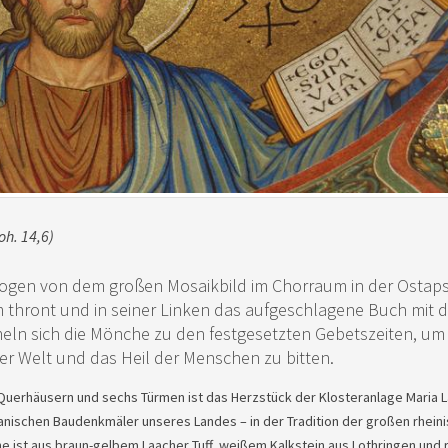
oh. 14,6)
zogen von dem großen Mosaikbild im Chorraum in der Ostaps
em thront und in seiner Linken das aufgeschlagene Buch mit 
eln sich die Mönche zu den festgesetzten Gebetszeiten, um
er Welt und das Heil der Menschen zu bitten.
ei Querhäusern und sechs Türmen ist das Herzstück der Klosteranlage Maria 
anischen Baudenkmäler unseres Landes – in der Tradition der großen rhein
e ist aus braun-gelbem Laacher Tuff, weißem Kalkstein aus Lothringen und