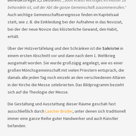
Benediktsregel 3,1 bestimmt:
„Sooft etwas Wichtiges im Kloster zu
behandeln ist, soll der Abt die ganze Gemeinschaft zusammenrufen.“
Auch wichtige Gemeinschaftsereignisse finden im Kapitelsaal
statt, wie z. B. die Einkleidung bei der Aufnahme in das Noviziat,
bei der der neue Novize das klösterliche Gewand, den Habit,
erhält.
Über der Holzvertäfelung und den Schränken ist die
Sakristei
in
einem ersten Abschnitt vor und dann nach dem 1. Weltkrieg
ausgemalt worden. Sie wurde großzügig angelegt, wie es einer
großen Mönchsgemeinschaft mit vielen Priestern entsprach, die
damals alle jeden Tag noch einzeln an den verschiedenen Altären
in der Kirche die Messe zelebrierten. Das Bildprogramm bezieht
sich auf die Theologie der Messe.
Die Gestaltung und Ausstattung dieser Räume geschah fast
ausschließlich durch
Laacher Brüder
, unter denen sich traditionell
immer eine ganze Reihe guter Handwerker und auch Künstler
befanden.