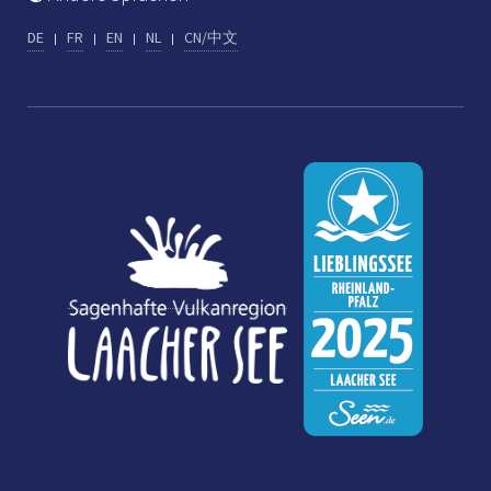
DE
FR
EN
NL
CN/中文