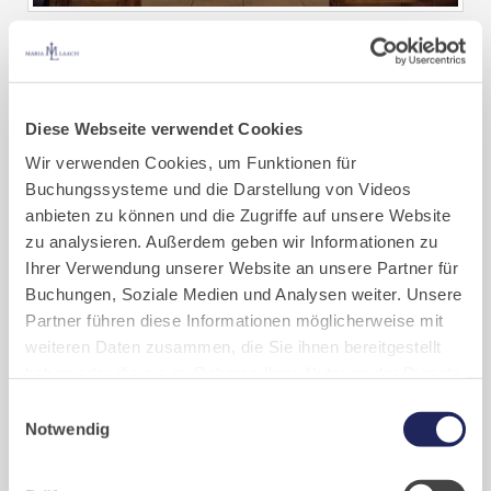
„100 Jahre päpstliche Basilika“ Cappella Lacensis
Mehr erfahren...
Diese Webseite verwendet Cookies
Seminare und Einkehrtage
Wir verwenden Cookies, um Funktionen für
Buchungssysteme und die Darstellung von Videos
Mo 17. Aug 2026 - Do 20. Aug 2026
anbieten zu können und die Zugriffe auf unsere Website
Schriftkunst und Kalligrafie 2026
zu analysieren. Außerdem geben wir Informationen zu
Ihrer Verwendung unserer Website an unsere Partner für
Buchungen, Soziale Medien und Analysen weiter. Unsere
Partner führen diese Informationen möglicherweise mit
weiteren Daten zusammen, die Sie ihnen bereitgestellt
haben oder die sie im Rahmen Ihrer Nutzung der Dienste
gesammelt haben. Cookies von api.mews.com und
Einwilligungsauswahl
challenges.cloudflare.com: Wir verwenden das online
Notwendig
Buchungssystem MEWS in unserem Hotel und unserem
Gastflügel. Ihre Daten werden dabei an MEWS